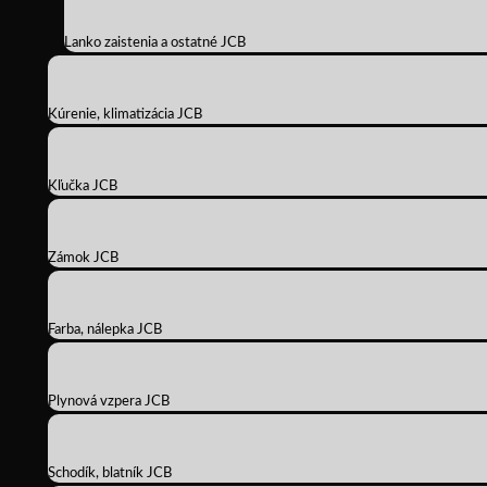
Lanko zaistenia a ostatné JCB
Kúrenie, klimatizácia JCB
Kľučka JCB
Zámok JCB
Farba, nálepka JCB
Plynová vzpera JCB
Schodík, blatník JCB