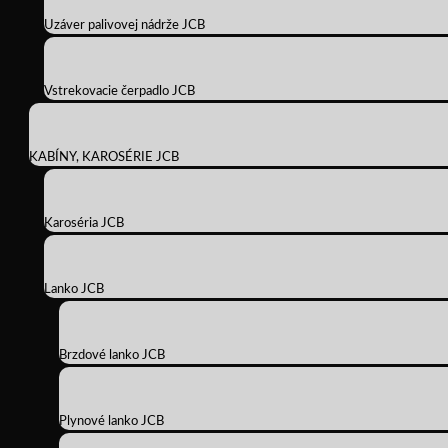
Uzáver palivovej nádrže JCB
Vstrekovacie čerpadlo JCB
KABÍNY, KAROSÉRIE JCB
Karoséria JCB
Lanko JCB
Brzdové lanko JCB
Plynové lanko JCB