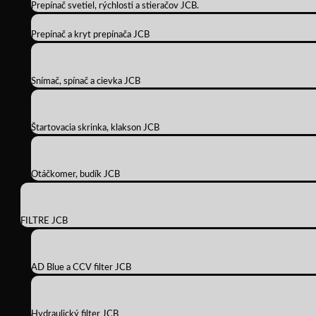
Prepínač svetiel, rýchlosti a stieračov JCB.
Prepínač a kryt prepínača JCB
Snímač, spínač a cievka JCB
Štartovacia skrinka, klakson JCB
Otáčkomer, budík JCB
FILTRE JCB
AD Blue a CCV filter JCB
Hydraulický filter JCB