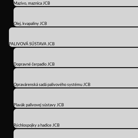
Mazivo, maznica JCB
Olej, kvapaliny JCB
PALIVOVÁ SÚSTAVA JCB
Dopravné čerpadlo JCB
Opravárenská sadá palivového systému JCB
Plavák palivovej sústavy JCB
Rýchlospojky a hadice JCB