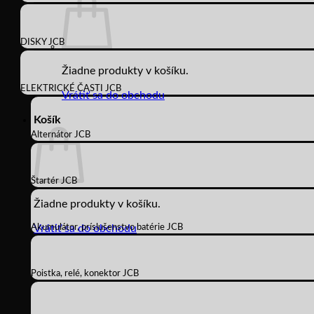
DISKY JCB
Žiadne produkty v košíku.
ELEKTRICKÉ ČASTI JCB
Vrátiť sa do obchodu
Košík
Alternátor JCB
Štartér JCB
Žiadne produkty v košíku.
Akumulátor, príslušenstvo batérie JCB
Vrátiť sa do obchodu
Poistka, relé, konektor JCB