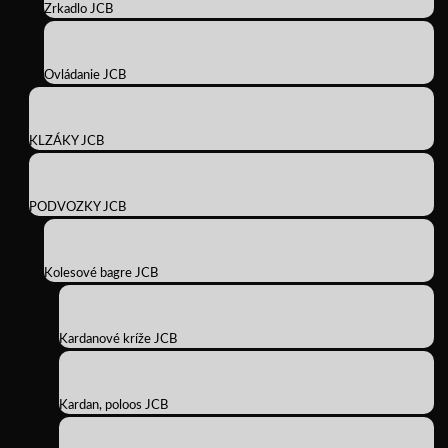
Zrkadlo JCB
Ovládanie JCB
KLZÁKY JCB
PODVOZKY JCB
Kolesové bagre JCB
Kardanové kríže JCB
Kardan, poloos JCB