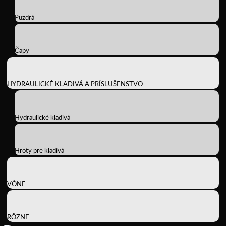
Puzdrá
Čapy
HYDRAULICKÉ KLADIVÁ A PRÍSLUŠENSTVO
Hydraulické kladivá
Hroty pre kladivá
VÔNE
RÔZNE