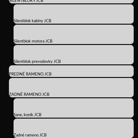
SILENTBLOKY JCB
Silentblok kabíny JCB
Silentblok motora JCB
Silentblok prevodovky JCB
PREDNÉ RAMENO JCB
ZADNÉ RAMENO JCB
Sane, koník JCB
Zadné rameno JCB