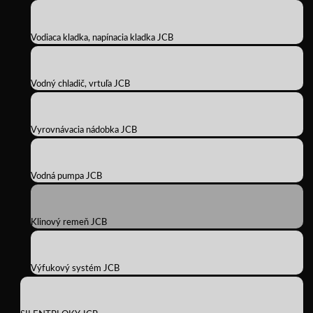
Vodiaca kladka, napínacia kladka JCB
Vodný chladič, vrtuľa JCB
Vyrovnávacia nádobka JCB
Vodná pumpa JCB
Klinový remeň JCB
Výfukový systém JCB