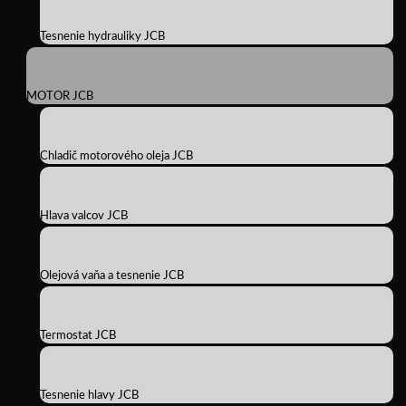
Tesnenie hydrauliky JCB
MOTOR JCB
Chladič motorového oleja JCB
Hlava valcov JCB
Olejová vaňa a tesnenie JCB
Termostat JCB
Tesnenie hlavy JCB