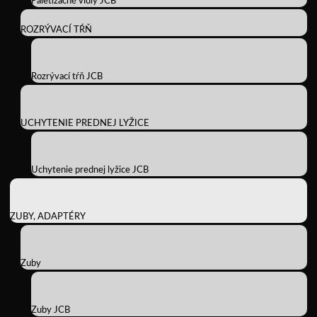
Paletizačné vidly JCB
ROZRÝVACÍ TŔŇ
Rozrývací tŕň JCB
UCHYTENIE PREDNEJ LYŽICE
Uchytenie prednej lyžice JCB
ZUBY, ADAPTÉRY
Zuby
Zuby JCB