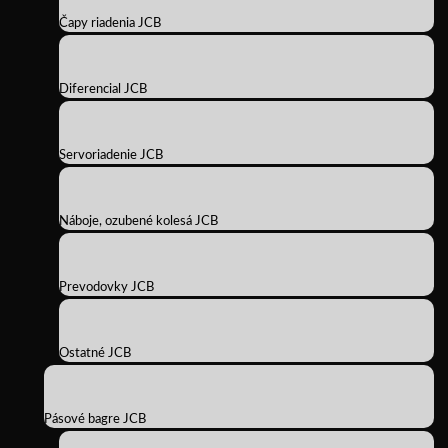
Čapy riadenia JCB
Diferencial JCB
Servoriadenie JCB
Náboje, ozubené kolesá JCB
Prevodovky JCB
Ostatné JCB
Pásové bagre JCB