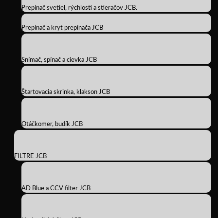
Prepínač svetiel, rýchlosti a stieračov JCB.
Prepínač a kryt prepínača JCB
Snímač, spínač a cievka JCB
Štartovacia skrinka, klakson JCB
Otáčkomer, budík JCB
FILTRE JCB
AD Blue a CCV filter JCB