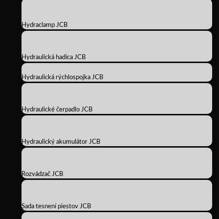
Hydraclamp JCB
Hydraulická hadica JCB
Hydraulická rýchlospojka JCB
Hydraulické čerpadlo JCB
Hydraulický akumulátor JCB
Rozvádzač JCB
Sada tesnení piestov JCB