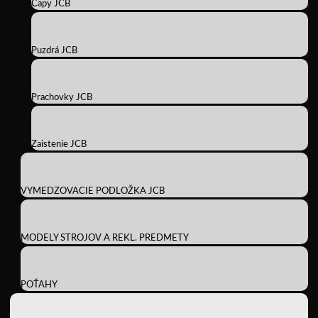
Čapy JCB
Puzdrá JCB
Prachovky JCB
Zaistenie JCB
VYMEDZOVACIE PODLOŽKA JCB
MODELY STROJOV A REKL. PREDMETY
POŤAHY