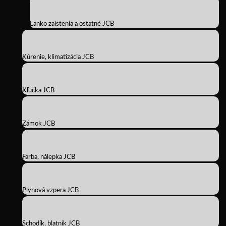
Lanko zaistenia a ostatné JCB
Kúrenie, klimatizácia JCB
Kľučka JCB
Zámok JCB
Farba, nálepka JCB
Plynová vzpera JCB
Schodík, blatník JCB