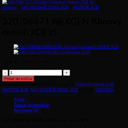
Domov
/
NÁHRADNÉ DIELY JCB
/
MOTOR JCB
320/08671 NEXGEN Klinový
remeň JCB JS
18,45
€
s DPH,
15,00
€
bez DPH
množstvo
320/08671
Pridať do košíka
NEXGEN
Katalógové číslo:
002986
Kategórie:
Klinový remeň JCB
,
Klinový
MOTOR JCB
,
NÁHRADNÉ DIELY JCB
Značka:
NEXGEN
remeň
JCB
Popis
JS
Ďalšie informácie
Recenzie (0)
320/08671 NEXGEN Klinový remeň JCB JS