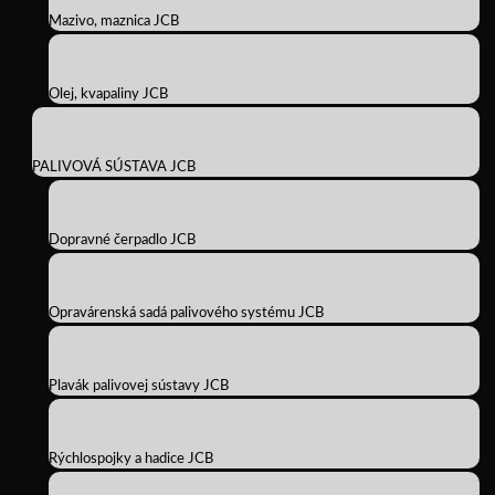
Mazivo, maznica JCB
Olej, kvapaliny JCB
PALIVOVÁ SÚSTAVA JCB
Dopravné čerpadlo JCB
Opravárenská sadá palivového systému JCB
Plavák palivovej sústavy JCB
Rýchlospojky a hadice JCB