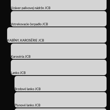
Uzáver palivovej nádrže JCB
Vstrekovacie čerpadlo JCB
KABÍNY, KAROSÉRIE JCB
Karoséria JCB
Lanko JCB
Brzdové lanko JCB
Plynové lanko JCB