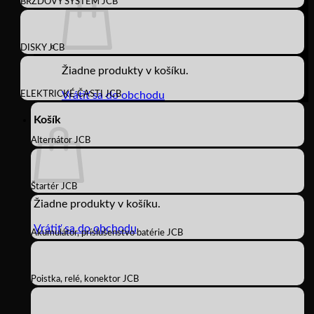
BRZDOVÝ SYSTÉM JCB
DISKY JCB
Žiadne produkty v košíku.
ELEKTRICKÉ ČASTI JCB
Vrátiť sa do obchodu
Košík
Alternátor JCB
Štartér JCB
Žiadne produkty v košíku.
Vrátiť sa do obchodu
Akumulátor, príslušenstvo batérie JCB
Poistka, relé, konektor JCB