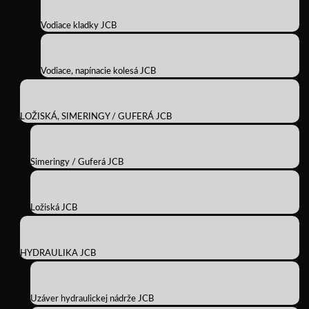
Vodiace kladky JCB
Vodiace, napínacie kolesá JCB
LOŽISKÁ, SIMERINGY / GUFERÁ JCB
Simeringy / Guferá JCB
Ložiská JCB
HYDRAULIKA JCB
Uzáver hydraulickej nádrže JCB