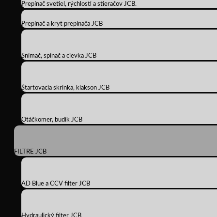
Prepínač svetiel, rýchlosti a stieračov JCB.
Prepínač a kryt prepínača JCB
Snímač, spínač a cievka JCB
Štartovacia skrinka, klakson JCB
Otáčkomer, budík JCB
FILTRE JCB
AD Blue a CCV filter JCB
Hydraulický filter JCB