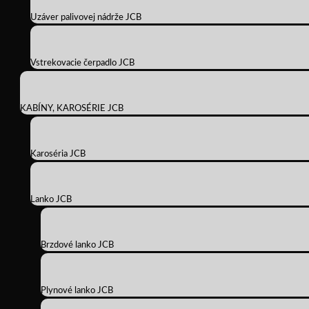
Uzáver palivovej nádrže JCB
Vstrekovacie čerpadlo JCB
KABÍNY, KAROSÉRIE JCB
Karoséria JCB
Lanko JCB
Brzdové lanko JCB
Plynové lanko JCB