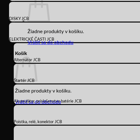
DISKY JCB
Žiadne produkty v košíku.
ELEKTRICKÉ ČASTI JCB
Vrátiť sa do obchodu
Košík
Alternátor JCB
Štartér JCB
Žiadne produkty v košíku.
Akumulátor, príslušenstvo batérie JCB
Vrátiť sa do obchodu
Poistka, relé, konektor JCB