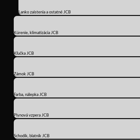
Lanko zaistenia a ostatné JCB
Kúrenie, klimatizácia JCB
Kľučka JCB
Zámok JCB
Farba, nálepka JCB
Plynová vzpera JCB
Schodík, blatník JCB