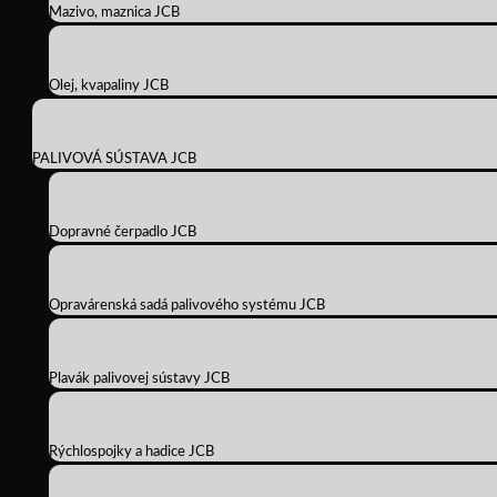
Mazivo, maznica JCB
Olej, kvapaliny JCB
PALIVOVÁ SÚSTAVA JCB
Dopravné čerpadlo JCB
Opravárenská sadá palivového systému JCB
Plavák palivovej sústavy JCB
Rýchlospojky a hadice JCB