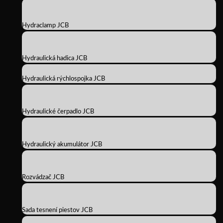
Hydraclamp JCB
Hydraulická hadica JCB
Hydraulická rýchlospojka JCB
Hydraulické čerpadlo JCB
Hydraulický akumulátor JCB
Rozvádzač JCB
Sada tesnení piestov JCB