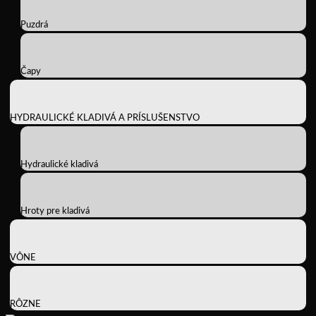
Puzdrá
Čapy
HYDRAULICKÉ KLADIVÁ A PRÍSLUŠENSTVO
Hydraulické kladivá
Hroty pre kladivá
VÔNE
RÔZNE