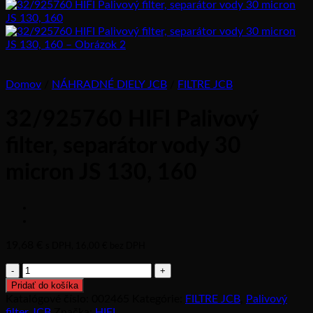
Domov
/
NÁHRADNÉ DIELY JCB
/
FILTRE JCB
32/925760 HIFI Palivový
filter, separátor vody 30
micron JS 130, 160
19,68
€
s DPH,
16,00
€
bez DPH
množstvo
32/925760
Pridať do košíka
HIFI
Katalógové číslo:
002465
Kategórie:
FILTRE JCB
,
Palivový
Palivový
filter JCB
Značka:
HIFI