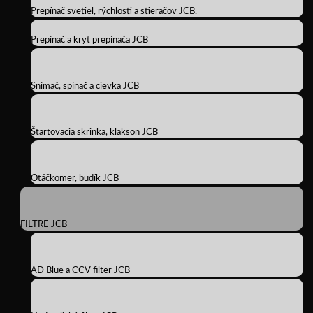
Prepínač svetiel, rýchlosti a stieračov JCB.
Prepínač a kryt prepínača JCB
Snímač, spínač a cievka JCB
Štartovacia skrinka, klakson JCB
Otáčkomer, budík JCB
FILTRE JCB
AD Blue a CCV filter JCB