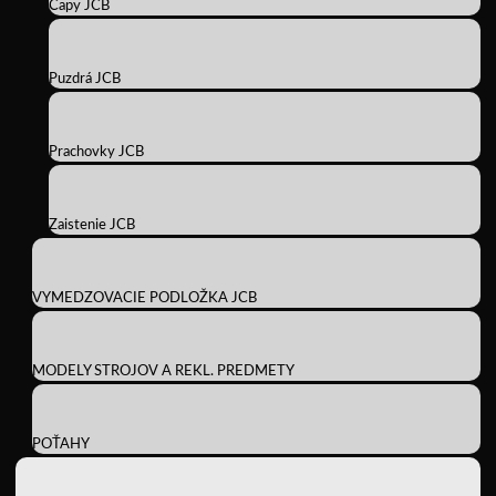
Čapy JCB
Puzdrá JCB
Prachovky JCB
Zaistenie JCB
VYMEDZOVACIE PODLOŽKA JCB
MODELY STROJOV A REKL. PREDMETY
POŤAHY