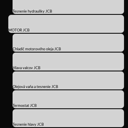
Tesnenie hydrauliky JCB
MOTOR JCB
Chladič motorového oleja JCB
Hlava valcov JCB
Olejová vaňa a tesnenie JCB
Termostat JCB
Tesnenie hlavy JCB