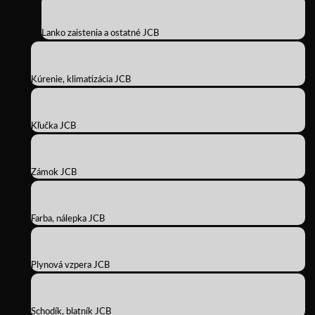
Lanko zaistenia a ostatné JCB
Kúrenie, klimatizácia JCB
Kľučka JCB
Zámok JCB
Farba, nálepka JCB
Plynová vzpera JCB
Schodík, blatník JCB