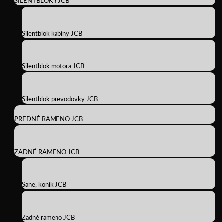
SILENTBLOKY JCB
Silentblok kabíny JCB
Silentblok motora JCB
Silentblok prevodovky JCB
PREDNÉ RAMENO JCB
ZADNÉ RAMENO JCB
Sane, koník JCB
Zadné rameno JCB