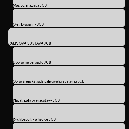
Mazivo, maznica JCB
Olej, kvapaliny JCB
PALIVOVÁ SÚSTAVA JCB
Dopravné čerpadlo JCB
Opravárenská sadá palivového systému JCB
Plavák palivovej sústavy JCB
Rýchlospojky a hadice JCB