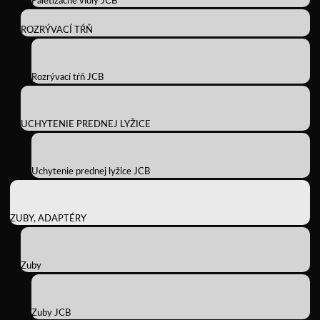
Paletizačné vidly JCB
ROZRÝVACÍ TŔŇ
Rozrývací tŕň JCB
UCHYTENIE PREDNEJ LYŽICE
Uchytenie prednej lyžice JCB
ZUBY, ADAPTÉRY
Zuby
Zuby JCB