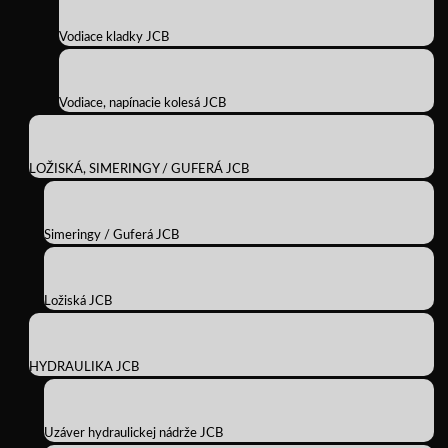
Vodiace kladky JCB
Vodiace, napínacie kolesá JCB
LOŽISKÁ, SIMERINGY / GUFERÁ JCB
Simeringy / Guferá JCB
Ložiská JCB
HYDRAULIKA JCB
Uzáver hydraulickej nádrže JCB