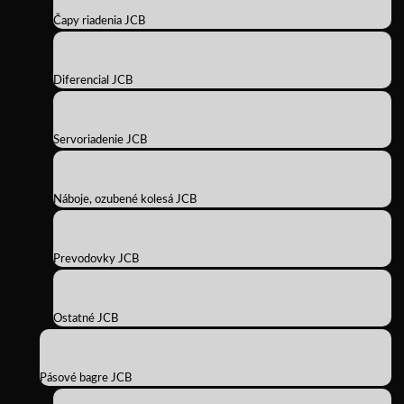
Čapy riadenia JCB
Diferencial JCB
Servoriadenie JCB
Náboje, ozubené kolesá JCB
Prevodovky JCB
Ostatné JCB
Pásové bagre JCB