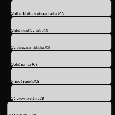
Vodiaca kladka, napínacia kladka JCB
Vodný chladič, vrtuľa JCB
Vyrovnávacia nádobka JCB
Vodná pumpa JCB
Klinový remeň JCB
Výfukový systém JCB