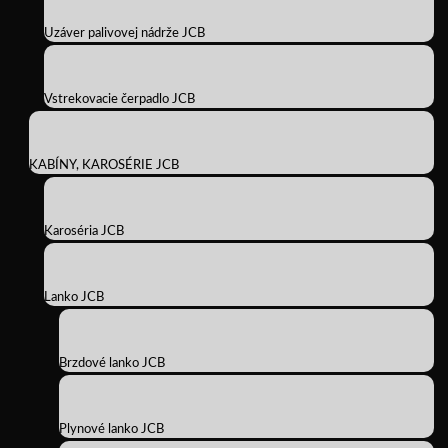
Uzáver palivovej nádrže JCB
Vstrekovacie čerpadlo JCB
KABÍNY, KAROSÉRIE JCB
Karoséria JCB
Lanko JCB
Brzdové lanko JCB
Plynové lanko JCB