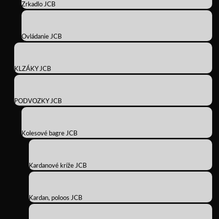
Zrkadlo JCB
Ovládanie JCB
KLZÁKY JCB
PODVOZKY JCB
Kolesové bagre JCB
Kardanové kríže JCB
Kardan, poloos JCB