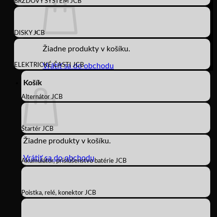
BRZDOVÝ SYSTÉM JCB
DISKY JCB
Žiadne produkty v košíku.
ELEKTRICKÉ ČASTI JCB
Vrátiť sa do obchodu
Košík
Alternátor JCB
Štartér JCB
Žiadne produkty v košíku.
Vrátiť sa do obchodu
Akumulátor, príslušenstvo batérie JCB
Poistka, relé, konektor JCB