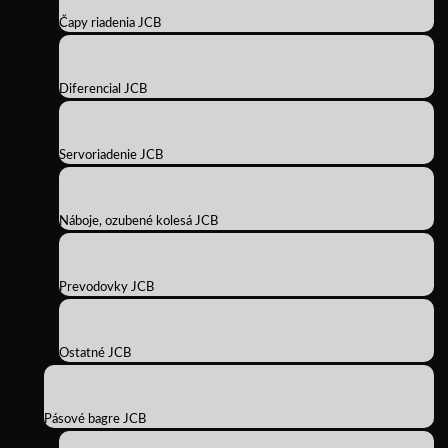
Čapy riadenia JCB
Diferencial JCB
Servoriadenie JCB
Náboje, ozubené kolesá JCB
Prevodovky JCB
Ostatné JCB
Pásové bagre JCB