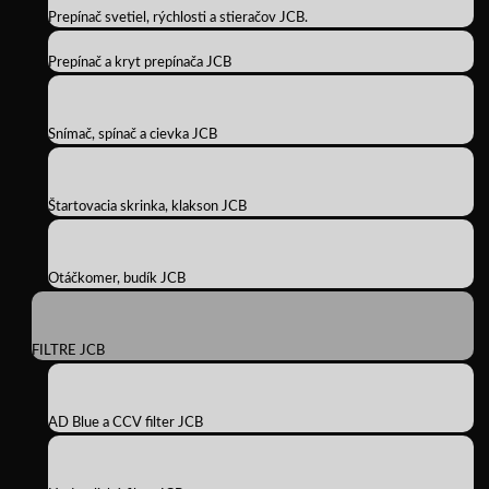
Prepínač svetiel, rýchlosti a stieračov JCB.
Prepínač a kryt prepínača JCB
Snímač, spínač a cievka JCB
Štartovacia skrinka, klakson JCB
Otáčkomer, budík JCB
FILTRE JCB
AD Blue a CCV filter JCB