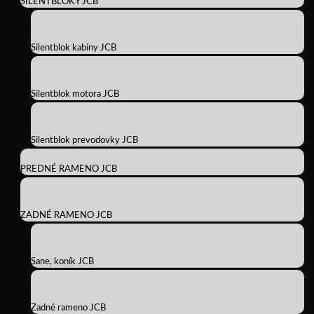
SILENTBLOKY JCB
Silentblok kabíny JCB
Silentblok motora JCB
Silentblok prevodovky JCB
PREDNÉ RAMENO JCB
ZADNÉ RAMENO JCB
Sane, koník JCB
Zadné rameno JCB