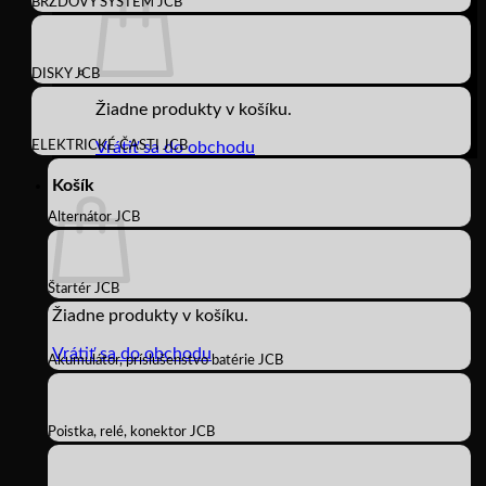
BRZDOVÝ SYSTÉM JCB
DISKY JCB
Žiadne produkty v košíku.
ELEKTRICKÉ ČASTI JCB
Vrátiť sa do obchodu
Košík
Alternátor JCB
Štartér JCB
Žiadne produkty v košíku.
Vrátiť sa do obchodu
Akumulátor, príslušenstvo batérie JCB
Poistka, relé, konektor JCB