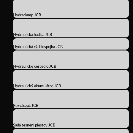
Hydraclamp JCB
Hydraulická hadica JCB
Hydraulická rýchlospojka JCB
Hydraulické čerpadlo JCB
Hydraulický akumulátor JCB
Rozvádzač JCB
Sada tesnení piestov JCB