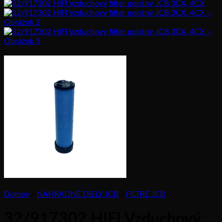
Domov
/
NÁHRADNÉ DIELY JCB
/
FILTRE JCB
32/917302 HIFI Vzduchový