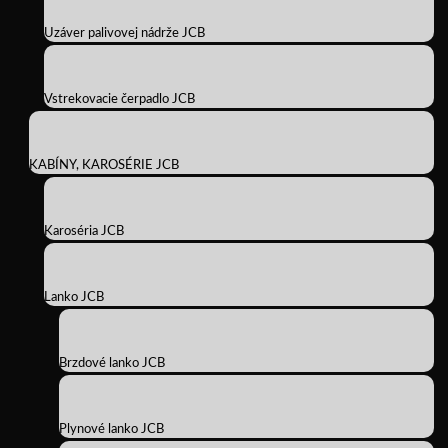
Uzáver palivovej nádrže JCB
Vstrekovacie čerpadlo JCB
KABÍNY, KAROSÉRIE JCB
Karoséria JCB
Lanko JCB
Brzdové lanko JCB
Plynové lanko JCB