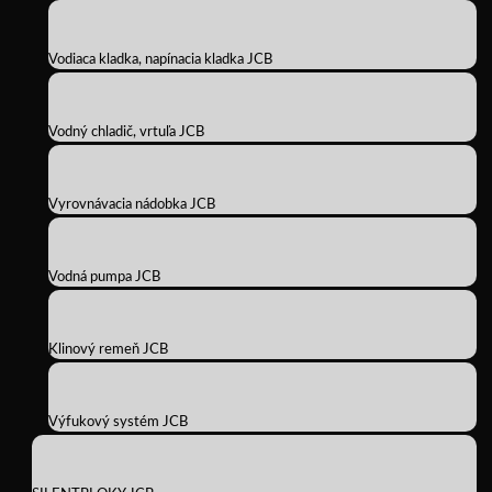
Vodiaca kladka, napínacia kladka JCB
Vodný chladič, vrtuľa JCB
Vyrovnávacia nádobka JCB
Vodná pumpa JCB
Klinový remeň JCB
Výfukový systém JCB