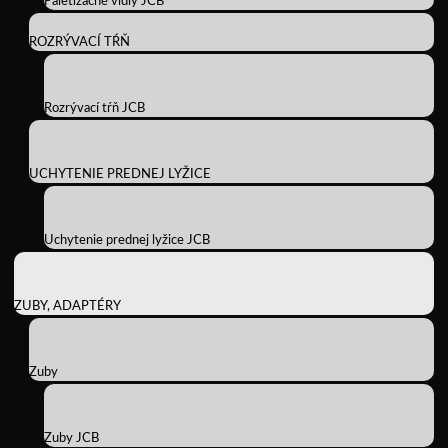
Paletizačné vidly JCB
ROZRÝVACÍ TŔŇ
Rozrývací tŕň JCB
UCHYTENIE PREDNEJ LYŽICE
Uchytenie prednej lyžice JCB
ZUBY, ADAPTÉRY
Zuby
Zuby JCB