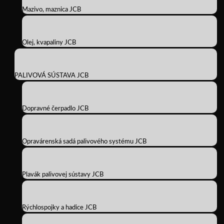
Mazivo, maznica JCB
Olej, kvapaliny JCB
PALIVOVÁ SÚSTAVA JCB
Dopravné čerpadlo JCB
Opravárenská sadá palivového systému JCB
Plavák palivovej sústavy JCB
Rýchlospojky a hadice JCB