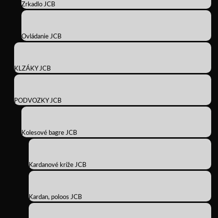
Zrkadlo JCB
Ovládanie JCB
KLZÁKY JCB
PODVOZKY JCB
Kolesové bagre JCB
Kardanové kríže JCB
Kardan, poloos JCB