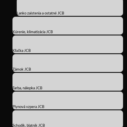
Lanko zaistenia a ostatné JCB
Kúrenie, klimatizácia JCB
Kľučka JCB
Zámok JCB
Farba, nálepka JCB
Plynová vzpera JCB
Schodík, blatník JCB