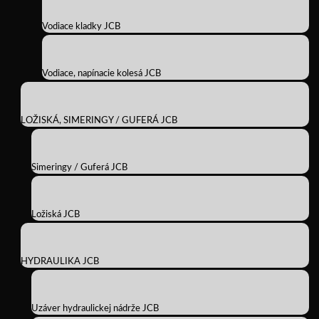
Vodiace kladky JCB
Vodiace, napínacie kolesá JCB
LOŽISKÁ, SIMERINGY / GUFERÁ JCB
Simeringy / Guferá JCB
Ložiská JCB
HYDRAULIKA JCB
Uzáver hydraulickej nádrže JCB