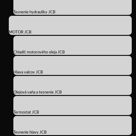
Tesnenie hydrauliky JCB
MOTOR JCB
Chladič motorového oleja JCB
Hlava valcov JCB
Olejová vaňa a tesnenie JCB
Termostat JCB
Tesnenie hlavy JCB