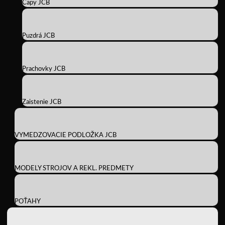
Čapy JCB
Puzdrá JCB
Prachovky JCB
Zaistenie JCB
VYMEDZOVACIE PODLOŽKA JCB
MODELY STROJOV A REKL. PREDMETY
POŤAHY