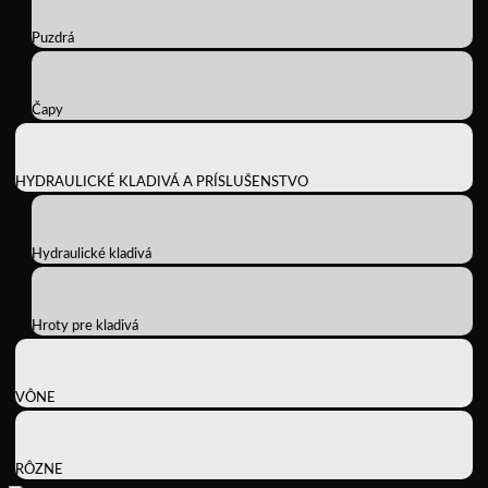
Puzdrá
Čapy
HYDRAULICKÉ KLADIVÁ A PRÍSLUŠENSTVO
Hydraulické kladivá
Hroty pre kladivá
VÔNE
RÔZNE