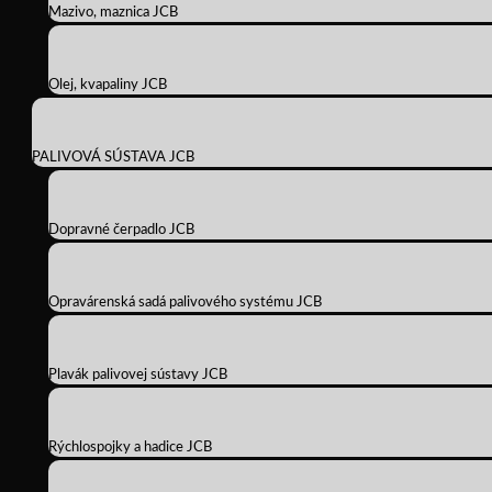
Mazivo, maznica JCB
Olej, kvapaliny JCB
PALIVOVÁ SÚSTAVA JCB
Dopravné čerpadlo JCB
Opravárenská sadá palivového systému JCB
Plavák palivovej sústavy JCB
Rýchlospojky a hadice JCB