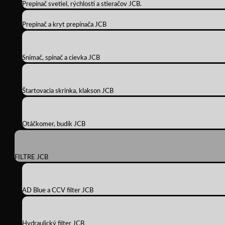
Prepínač svetiel, rýchlosti a stieračov JCB.
Prepínač a kryt prepínača JCB
Snímač, spínač a cievka JCB
Štartovacia skrinka, klakson JCB
Otáčkomer, budík JCB
FILTRE JCB
AD Blue a CCV filter JCB
Hydraulický filter JCB