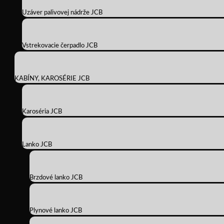
Uzáver palivovej nádrže JCB
Vstrekovacie čerpadlo JCB
KABÍNY, KAROSÉRIE JCB
Karoséria JCB
Lanko JCB
Brzdové lanko JCB
Plynové lanko JCB