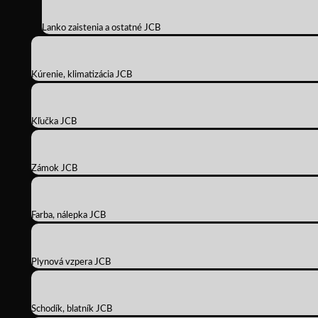
Lanko zaistenia a ostatné JCB
Kúrenie, klimatizácia JCB
Kľučka JCB
Zámok JCB
Farba, nálepka JCB
Plynová vzpera JCB
Schodík, blatník JCB