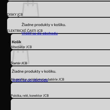
DISKY JCB
Žiadne produkty v košíku.
ELEKTRICKÉ ČASTI JCB
Vrátiť sa do obchodu
Košík
Alternátor JCB
Štartér JCB
Žiadne produkty v košíku.
Akumulátor, príslušenstvo batérie JCB
Vrátiť sa do obchodu
Poistka, relé, konektor JCB