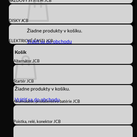
BRZDOVÝ SYSTÉM JCB
DISKY JCB
Žiadne produkty v košíku.
ELEKTRICKÉ ČASTI JCB
Vrátiť sa do obchodu
Košík
Alternátor JCB
Štartér JCB
Žiadne produkty v košíku.
Vrátiť sa do obchodu
Akumulátor, príslušenstvo batérie JCB
Poistka, relé, konektor JCB