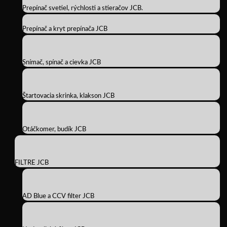
Prepínač svetiel, rýchlosti a stieračov JCB.
Prepínač a kryt prepínača JCB
Snímač, spínač a cievka JCB
Štartovacia skrinka, klakson JCB
Otáčkomer, budík JCB
FILTRE JCB
AD Blue a CCV filter JCB