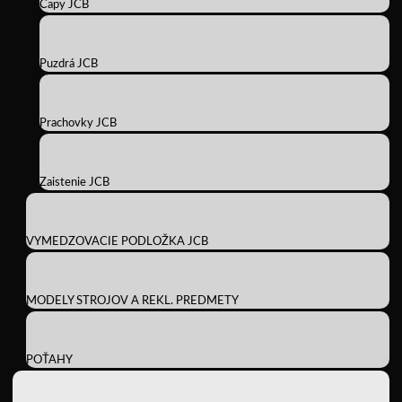
Čapy JCB
Puzdrá JCB
Prachovky JCB
Zaistenie JCB
VYMEDZOVACIE PODLOŽKA JCB
MODELY STROJOV A REKL. PREDMETY
POŤAHY