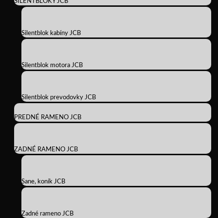
SILENTBLOKY JCB
Silentblok kabíny JCB
Silentblok motora JCB
Silentblok prevodovky JCB
PREDNÉ RAMENO JCB
ZADNÉ RAMENO JCB
Sane, koník JCB
Zadné rameno JCB