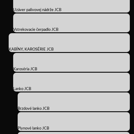
Uzáver palivovej nádrže JCB
Vstrekovacie čerpadlo JCB
KABÍNY, KAROSÉRIE JCB
Karoséria JCB
Lanko JCB
Brzdové lanko JCB
Plynové lanko JCB