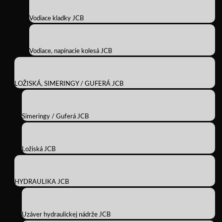
Vodiace kladky JCB
Vodiace, napínacie kolesá JCB
LOŽISKÁ, SIMERINGY / GUFERÁ JCB
Simeringy / Guferá JCB
Ložiská JCB
HYDRAULIKA JCB
Uzáver hydraulickej nádrže JCB