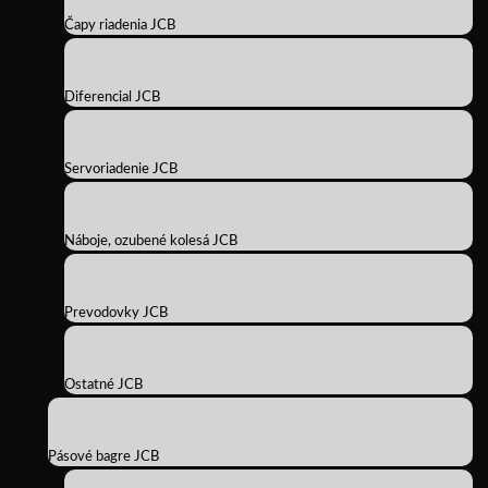
Čapy riadenia JCB
Diferencial JCB
Servoriadenie JCB
Náboje, ozubené kolesá JCB
Prevodovky JCB
Ostatné JCB
Pásové bagre JCB