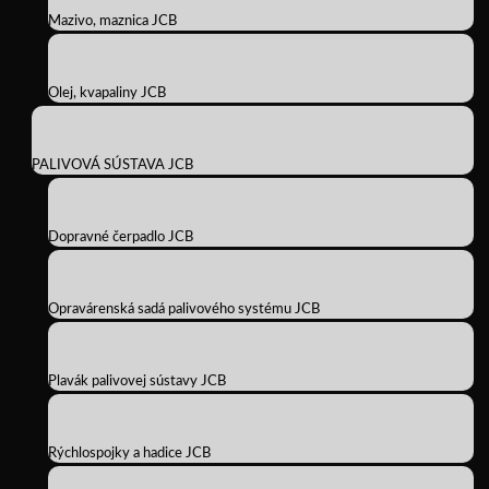
Mazivo, maznica JCB
Olej, kvapaliny JCB
PALIVOVÁ SÚSTAVA JCB
Dopravné čerpadlo JCB
Opravárenská sadá palivového systému JCB
Plavák palivovej sústavy JCB
Rýchlospojky a hadice JCB