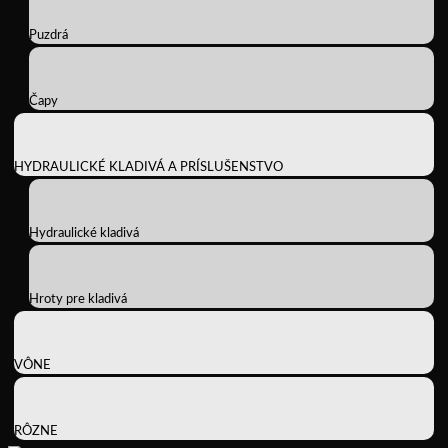
Puzdrá
Čapy
HYDRAULICKÉ KLADIVÁ A PRÍSLUŠENSTVO
Hydraulické kladivá
Hroty pre kladivá
VÔNE
RÔZNE