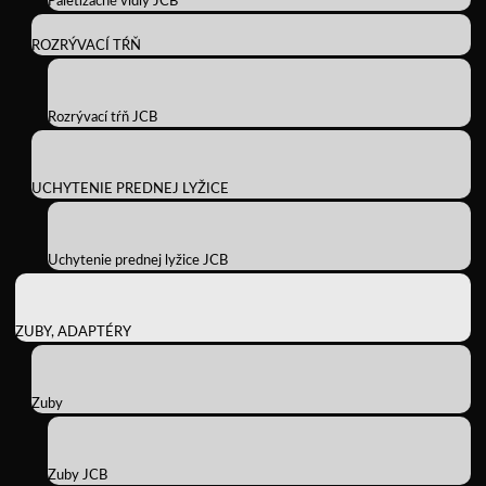
Paletizačné vidly JCB
ROZRÝVACÍ TŔŇ
Rozrývací tŕň JCB
UCHYTENIE PREDNEJ LYŽICE
Uchytenie prednej lyžice JCB
ZUBY, ADAPTÉRY
Zuby
Zuby JCB