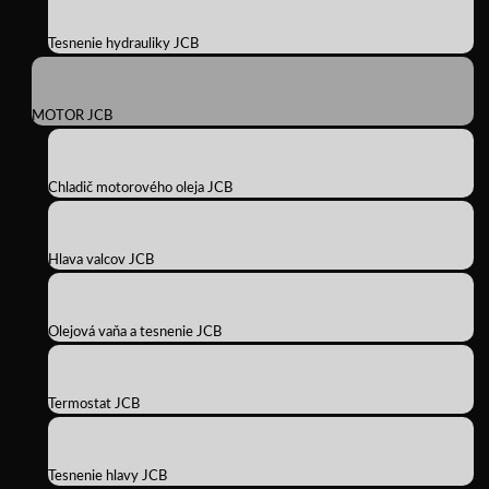
Tesnenie hydrauliky JCB
MOTOR JCB
Chladič motorového oleja JCB
Hlava valcov JCB
Olejová vaňa a tesnenie JCB
Termostat JCB
Tesnenie hlavy JCB