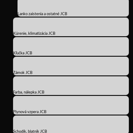
Lanko zaistenia a ostatné JCB
Kúrenie, klimatizácia JCB
Kľučka JCB
Zámok JCB
Farba, nálepka JCB
Plynová vzpera JCB
Schodík, blatník JCB