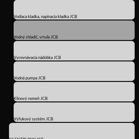
Vodiaca kladka, napínacia kladka JCB
Vodný chladič, vrtuľa JCB
Vyrovnávacia nádobka JCB
Vodná pumpa JCB
Klinový remeň JCB
Výfukový systém JCB