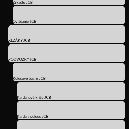
Zrkadlo JCB
Ovládanie JCB
KLZÁKY JCB
PODVOZKY JCB
Kolesové bagre JCB
Kardanové kríže JCB
Kardan, poloos JCB