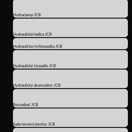
Hydraclamp JCB
Hydraulická hadica JCB
Hydraulická rýchlospojka JCB
Hydraulické čerpadlo JCB
Hydraulický akumulátor JCB
Rozvádzač JCB
Sada tesnení piestov JCB