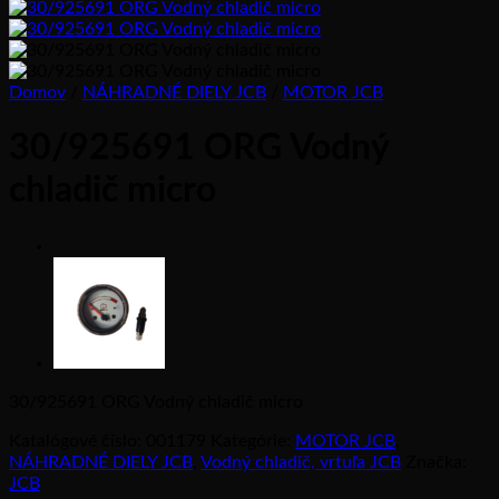
Domov
/
NÁHRADNÉ DIELY JCB
/
MOTOR JCB
30/925691 ORG Vodný
chladič micro
30/925691 ORG Vodný chladič micro
Katalógové číslo:
001179
Kategórie:
MOTOR JCB
,
NÁHRADNÉ DIELY JCB
,
Vodný chladič, vrtuľa JCB
Značka:
JCB