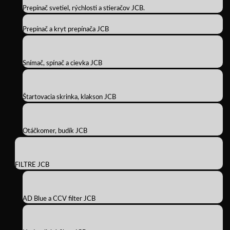
Prepínač svetiel, rýchlosti a stieračov JCB.
Prepínač a kryt prepínača JCB
Snímač, spínač a cievka JCB
Štartovacia skrinka, klakson JCB
Otáčkomer, budík JCB
FILTRE JCB
AD Blue a CCV filter JCB