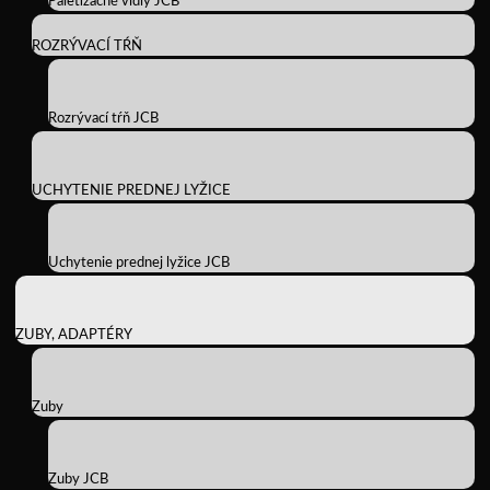
Paletizačné vidly JCB
ROZRÝVACÍ TŔŇ
Rozrývací tŕň JCB
UCHYTENIE PREDNEJ LYŽICE
Uchytenie prednej lyžice JCB
ZUBY, ADAPTÉRY
Zuby
Zuby JCB