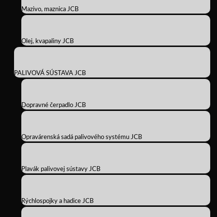
Mazivo, maznica JCB
Olej, kvapaliny JCB
PALIVOVÁ SÚSTAVA JCB
Dopravné čerpadlo JCB
Opravárenská sadá palivového systému JCB
Plavák palivovej sústavy JCB
Rýchlospojky a hadice JCB