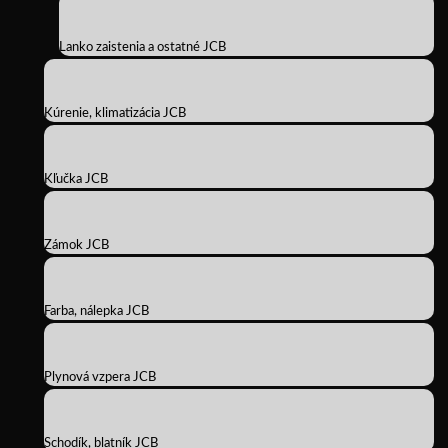
Lanko zaistenia a ostatné JCB
Kúrenie, klimatizácia JCB
Kľučka JCB
Zámok JCB
Farba, nálepka JCB
Plynová vzpera JCB
Schodík, blatník JCB