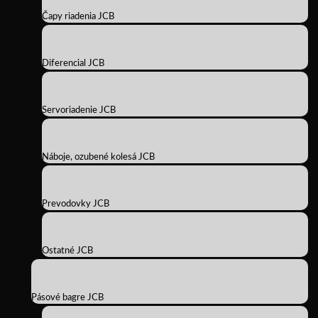
Čapy riadenia JCB
Diferencial JCB
Servoriadenie JCB
Náboje, ozubené kolesá JCB
Prevodovky JCB
Ostatné JCB
Pásové bagre JCB