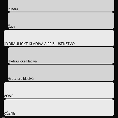
Puzdrá
Čapy
HYDRAULICKÉ KLADIVÁ A PRÍSLUŠENSTVO
Hydraulické kladivá
Hroty pre kladivá
VÔNE
RÔZNE