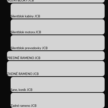
SILENTBLOKY JCB
Silentblok kabíny JCB
Silentblok motora JCB
Silentblok prevodovky JCB
PREDNÉ RAMENO JCB
ZADNÉ RAMENO JCB
Sane, koník JCB
Zadné rameno JCB