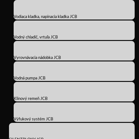
Vodiaca kladka, napínacia kladka JCB
Vodný chladič, vrtuľa JCB
Vyrovnávacia nádobka JCB
Vodná pumpa JCB
Klinový remeň JCB
Výfukový systém JCB