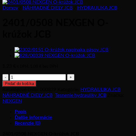
Domov
/
NÁHRADNÉ DIELY JCB
/
HYDRAULIKA JCB
2401/0508 NEXGEN O-
krúžok JCB
1,23
€
s DPH,
1,00
€
bez DPH
množstvo
2401/0508
Pridať do košíka
NEXGEN
Katalógové číslo:
000839
Kategórie:
HYDRAULIKA JCB
,
O-
NÁHRADNÉ DIELY JCB
,
Tesnenie hydrauliky JCB
Značka:
krúžok
NEXGEN
JCB
Popis
Ďalšie informácie
Recenzie (0)
2401/0508 NEXGEN O-krúžok JCB