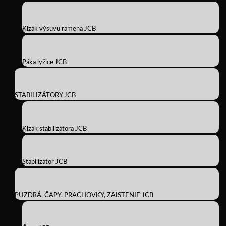
Klzák výsuvu ramena JCB
Páka lyžice JCB
STABILIZÁTORY JCB
Klzák stabilizátora JCB
Stabilizátor JCB
PUZDRÁ, ČAPY, PRACHOVKY, ZAISTENIE JCB