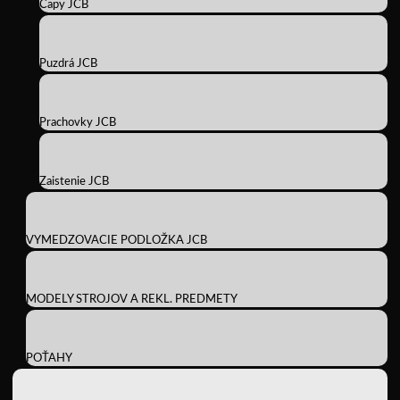
Čapy JCB
Puzdrá JCB
Prachovky JCB
Zaistenie JCB
VYMEDZOVACIE PODLOŽKA JCB
MODELY STROJOV A REKL. PREDMETY
POŤAHY