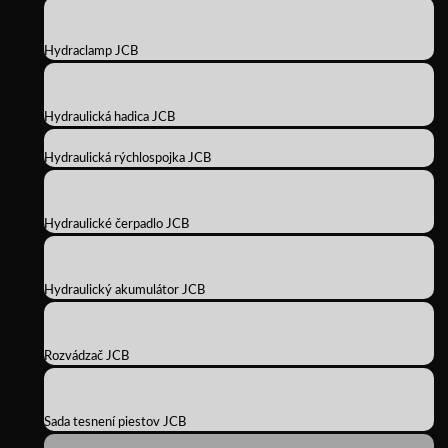
Hydraclamp JCB
Hydraulická hadica JCB
Hydraulická rýchlospojka JCB
Hydraulické čerpadlo JCB
Hydraulický akumulátor JCB
Rozvádzač JCB
Sada tesnení piestov JCB