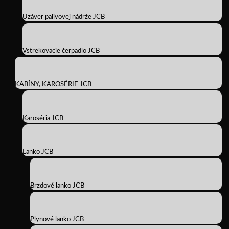
Uzáver palivovej nádrže JCB
Vstrekovacie čerpadlo JCB
KABÍNY, KAROSÉRIE JCB
Karoséria JCB
Lanko JCB
Brzdové lanko JCB
Plynové lanko JCB