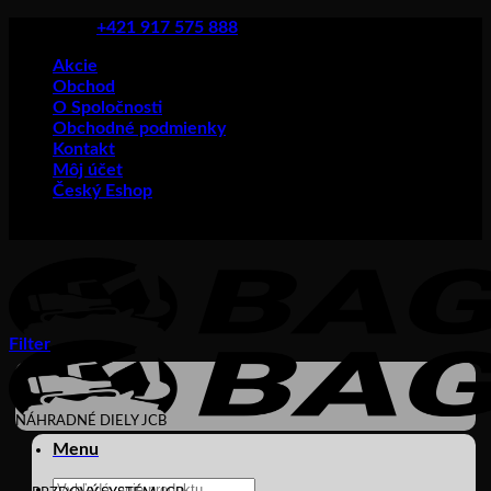
Skip
+421 917 575 888
to
Akcie
content
Obchod
O Spoločnosti
Obchodné podmienky
Kontakt
Môj účet
Český Eshop
Filter
NÁHRADNÉ DIELY JCB
Menu
Products