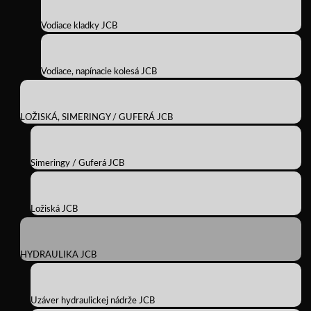
Vodiace kladky JCB
Vodiace, napínacie kolesá JCB
LOŽISKÁ, SIMERINGY / GUFERÁ JCB
Simeringy / Guferá JCB
Ložiská JCB
HYDRAULIKA JCB
Uzáver hydraulickej nádrže JCB