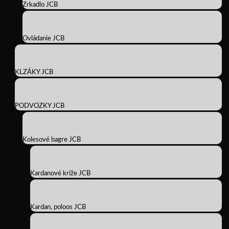
Zrkadlo JCB
Ovládanie JCB
KLZÁKY JCB
PODVOZKY JCB
Kolesové bagre JCB
Kardanové kríže JCB
Kardan, poloos JCB