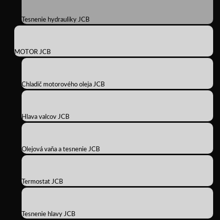
Tesnenie hydrauliky JCB
MOTOR JCB
Chladič motorového oleja JCB
Hlava valcov JCB
Olejová vaňa a tesnenie JCB
Termostat JCB
Tesnenie hlavy JCB