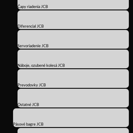
Čapy riadenia JCB
Diferencial JCB
Servoriadenie JCB
Náboje, ozubené kolesá JCB
Prevodovky JCB
Ostatné JCB
Pásové bagre JCB