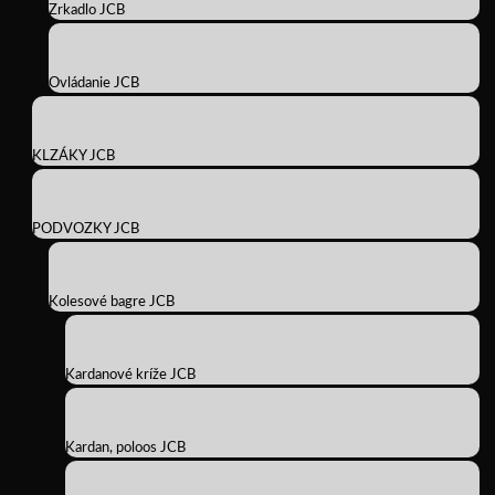
Zrkadlo JCB
Ovládanie JCB
KLZÁKY JCB
PODVOZKY JCB
Kolesové bagre JCB
Kardanové kríže JCB
Kardan, poloos JCB