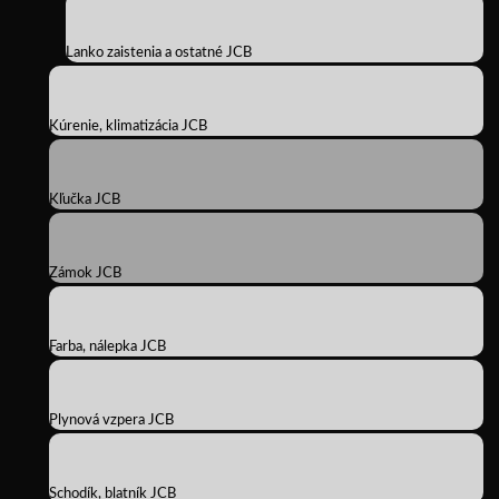
Lanko zaistenia a ostatné JCB
Kúrenie, klimatizácia JCB
Kľučka JCB
Zámok JCB
Farba, nálepka JCB
Plynová vzpera JCB
Schodík, blatník JCB