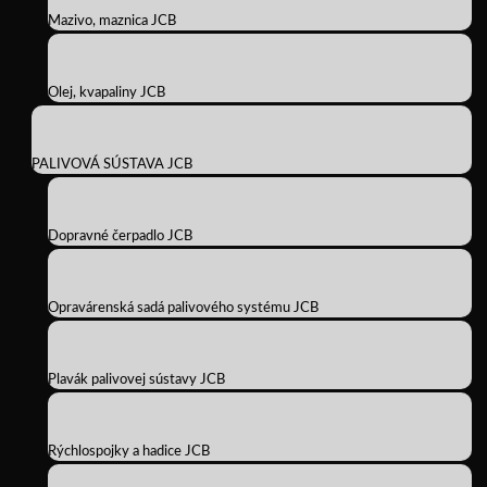
Mazivo, maznica JCB
Olej, kvapaliny JCB
PALIVOVÁ SÚSTAVA JCB
Dopravné čerpadlo JCB
Opravárenská sadá palivového systému JCB
Plavák palivovej sústavy JCB
Rýchlospojky a hadice JCB