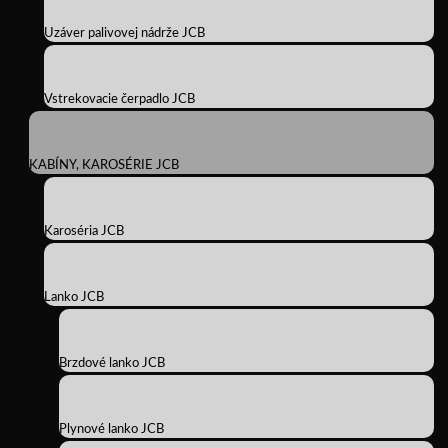
Uzáver palivovej nádrže JCB
Vstrekovacie čerpadlo JCB
KABÍNY, KAROSÉRIE JCB
Karoséria JCB
Lanko JCB
Brzdové lanko JCB
Plynové lanko JCB