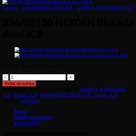
Domov
/
NÁHRADNÉ DIELY JCB
/
KABÍNY, KAROSÉRIE JCB
236/05130 NEXGEN Blokácia
dverí JCB
24,60
€
s DPH,
20,00
€
bez DPH
množstvo
236/05130
Pridať do košíka
NEXGEN
Katalógové číslo:
001515
Kategórie:
KABÍNY, KAROSÉRIE
Blokácia
JCB
,
Kľučka JCB
,
NÁHRADNÉ DIELY JCB
,
Zámok JCB
dverí
Značka:
NEXGEN
JCB
Popis
Ďalšie informácie
Recenzie (0)
236/05130 NEXGEN Blokácia dverí JCB