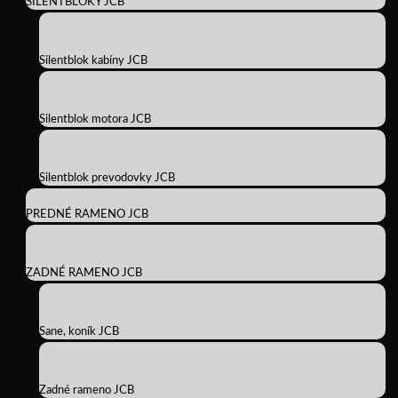
SILENTBLOKY JCB
Silentblok kabíny JCB
Silentblok motora JCB
Silentblok prevodovky JCB
PREDNÉ RAMENO JCB
ZADNÉ RAMENO JCB
Sane, koník JCB
Zadné rameno JCB