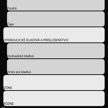
Puzdrá
Čapy
HYDRAULICKÉ KLADIVÁ A PRÍSLUŠENSTVO
Hydraulické kladivá
Hroty pre kladivá
VÔNE
RÔZNE