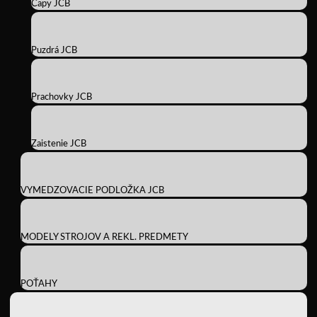
Čapy JCB
Puzdrá JCB
Prachovky JCB
Zaistenie JCB
VYMEDZOVACIE PODLOŽKA JCB
MODELY STROJOV A REKL. PREDMETY
POŤAHY