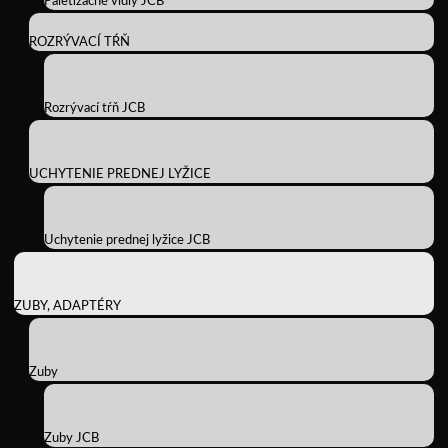
Paletizačné vidly JCB
ROZRÝVACÍ TŔŇ
Rozrývací tŕň JCB
UCHYTENIE PREDNEJ LYŽICE
Uchytenie prednej lyžice JCB
ZUBY, ADAPTÉRY
Zuby
Zuby JCB