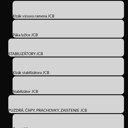
Klzák výsuvu ramena JCB
Páka lyžice JCB
STABILIZÁTORY JCB
Klzák stabilizátora JCB
Stabilizátor JCB
PUZDRÁ, ČAPY, PRACHOVKY, ZAISTENIE JCB