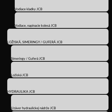
Vodiace kladky JCB
Vodiace, napínacie kolesá JCB
LOŽISKÁ, SIMERINGY / GUFERÁ JCB
Simeringy / Guferá JCB
Ložiská JCB
HYDRAULIKA JCB
Uzáver hydraulickej nádrže JCB