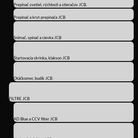
Prepínač svetiel, rýchlosti a stieračov JCB.
Prepínač a kryt prepínača JCB
Snímač, spínač a cievka JCB
Štartovacia skrinka, klakson JCB
Otáčkomer, budík JCB
FILTRE JCB
AD Blue a CCV filter JCB