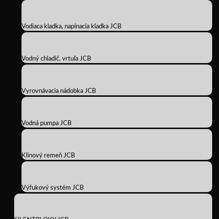
Vodiaca kladka, napínacia kladka JCB
Vodný chladič, vrtuľa JCB
Vyrovnávacia nádobka JCB
Vodná pumpa JCB
Klinový remeň JCB
Výfukový systém JCB