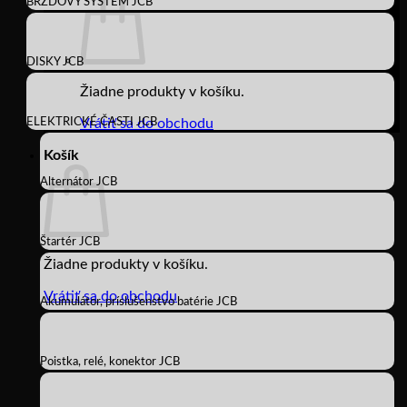
BRZDOVÝ SYSTÉM JCB
DISKY JCB
Žiadne produkty v košíku.
ELEKTRICKÉ ČASTI JCB
Vrátiť sa do obchodu
Košík
Alternátor JCB
Štartér JCB
Žiadne produkty v košíku.
Vrátiť sa do obchodu
Akumulátor, príslušenstvo batérie JCB
Poistka, relé, konektor JCB