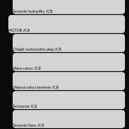
Tesnenie hydrauliky JCB
MOTOR JCB
Chladič motorového oleja JCB
Hlava valcov JCB
Olejová vaňa a tesnenie JCB
Termostat JCB
Tesnenie hlavy JCB