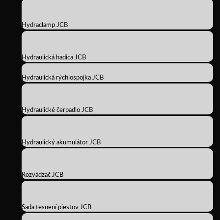
Hydraclamp JCB
Hydraulická hadica JCB
Hydraulická rýchlospojka JCB
Hydraulické čerpadlo JCB
Hydraulický akumulátor JCB
Rozvádzač JCB
Sada tesnení piestov JCB