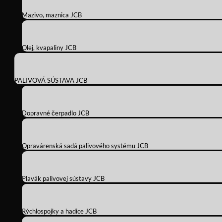
Mazivo, maznica JCB
Olej, kvapaliny JCB
PALIVOVÁ SÚSTAVA JCB
Dopravné čerpadlo JCB
Opravárenská sadá palivového systému JCB
Plavák palivovej sústavy JCB
Rýchlospojky a hadice JCB