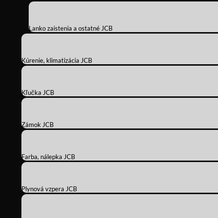
Lanko zaistenia a ostatné JCB
Kúrenie, klimatizácia JCB
Kľučka JCB
Zámok JCB
Farba, nálepka JCB
Plynová vzpera JCB