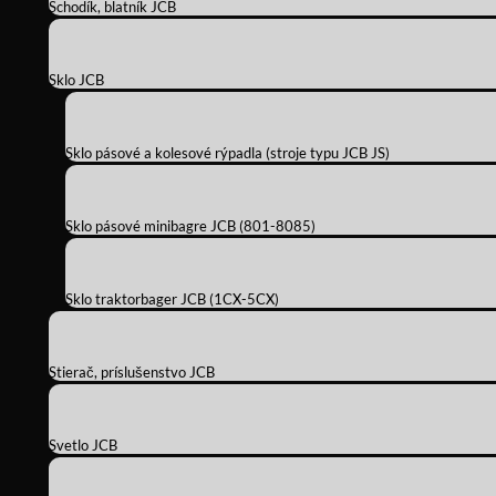
Schodík, blatník JCB
Sklo JCB
Sklo pásové a kolesové rýpadla (stroje typu JCB JS)
Sklo pásové minibagre JCB (801-8085)
Sklo traktorbager JCB (1CX-5CX)
Stierač, príslušenstvo JCB
Svetlo JCB