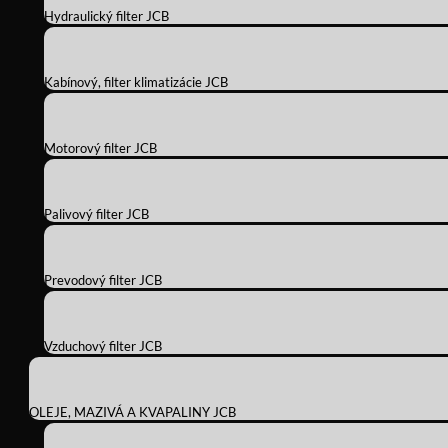
Hydraulický filter JCB
Kabínový, filter klimatizácie JCB
Motorový filter JCB
Palivový filter JCB
Prevodový filter JCB
Vzduchový filter JCB
OLEJE, MAZIVÁ A KVAPALINY JCB