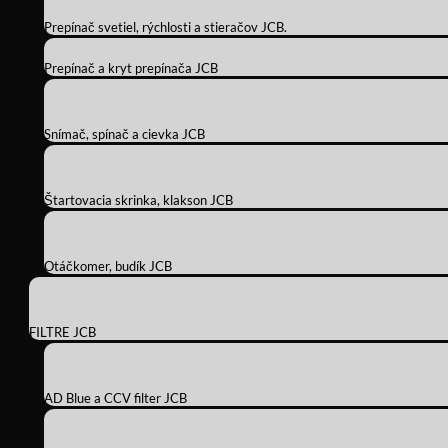
Prepínač svetiel, rýchlosti a stieračov JCB.
Prepínač a kryt prepínača JCB
Snímač, spínač a cievka JCB
Štartovacia skrinka, klakson JCB
Otáčkomer, budík JCB
FILTRE JCB
AD Blue a CCV filter JCB