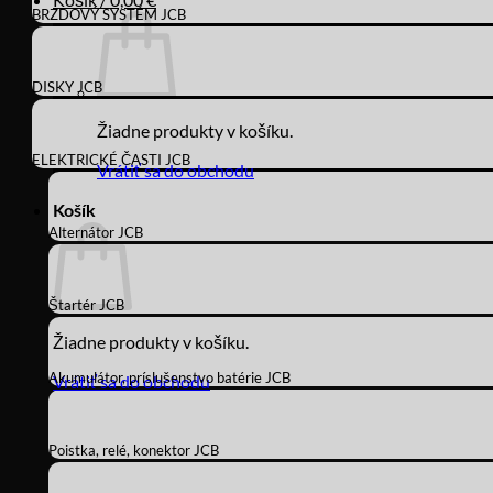
BRZDOVÝ SYSTÉM JCB
DISKY JCB
Žiadne produkty v košíku.
ELEKTRICKÉ ČASTI JCB
Vrátiť sa do obchodu
Košík
Alternátor JCB
Štartér JCB
Žiadne produkty v košíku.
Akumulátor, príslušenstvo batérie JCB
Vrátiť sa do obchodu
Poistka, relé, konektor JCB