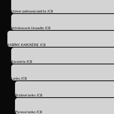
Uzáver palivovej nádrže JCB
Vstrekovacie čerpadlo JCB
KABÍNY, KAROSÉRIE JCB
Karoséria JCB
Lanko JCB
Brzdové lanko JCB
Plynové lanko JCB