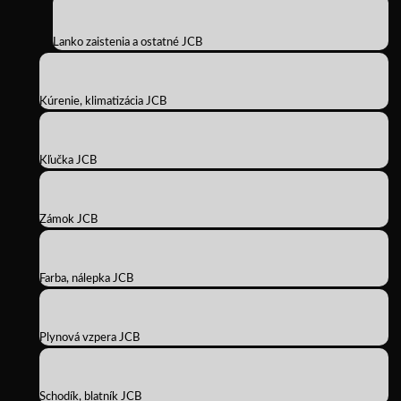
Lanko zaistenia a ostatné JCB
Kúrenie, klimatizácia JCB
Kľučka JCB
Zámok JCB
Farba, nálepka JCB
Plynová vzpera JCB
Schodík, blatník JCB