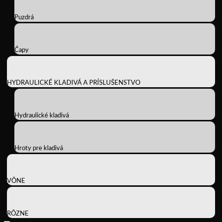
Puzdrá
Čapy
HYDRAULICKÉ KLADIVÁ A PRÍSLUŠENSTVO
Hydraulické kladivá
Hroty pre kladivá
VÔNE
RÔZNE