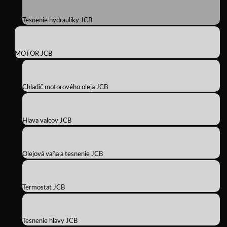
Tesnenie hydrauliky JCB
MOTOR JCB
Chladič motorového oleja JCB
Hlava valcov JCB
Olejová vaňa a tesnenie JCB
Termostat JCB
Tesnenie hlavy JCB