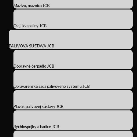
Mazivo, maznica JCB
Olej, kvapaliny JCB
PALIVOVÁ SÚSTAVA JCB
Dopravné čerpadlo JCB
Opravárenská sadá palivového systému JCB
Plavák palivovej sústavy JCB
Rýchlospojky a hadice JCB