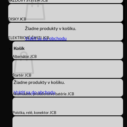
BRZDOVÝ SYSTÉM JCB
DISKY JCB
Žiadne produkty v košíku.
ELEKTRICKÉ ČASTI JCB
Vrátiť sa do obchodu
Košík
Alternátor JCB
Štartér JCB
Žiadne produkty v košíku.
Vrátiť sa do obchodu
Akumulátor, príslušenstvo batérie JCB
Poistka, relé, konektor JCB