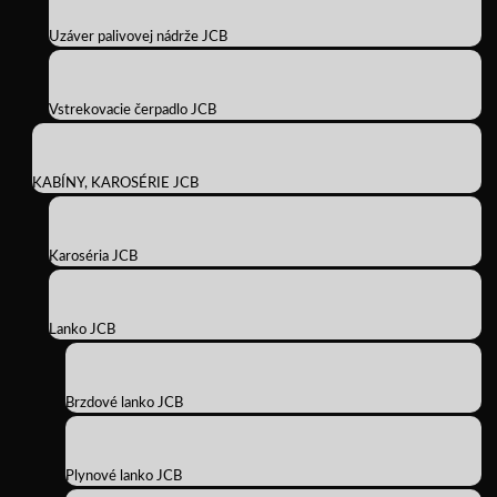
Uzáver palivovej nádrže JCB
Vstrekovacie čerpadlo JCB
KABÍNY, KAROSÉRIE JCB
Karoséria JCB
Lanko JCB
Brzdové lanko JCB
Plynové lanko JCB