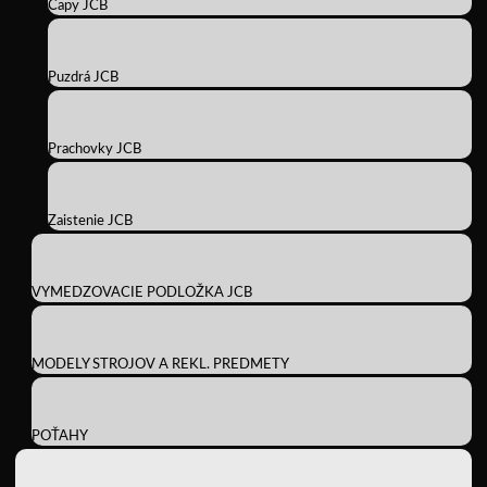
Čapy JCB
Puzdrá JCB
Prachovky JCB
Zaistenie JCB
VYMEDZOVACIE PODLOŽKA JCB
MODELY STROJOV A REKL. PREDMETY
POŤAHY