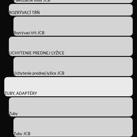
Paletizačné vidly JCB
ROZRÝVACÍ TŔŇ
Rozrývací tŕň JCB
UCHYTENIE PREDNEJ LYŽICE
Uchytenie prednej lyžice JCB
ZUBY, ADAPTÉRY
Zuby
Zuby JCB