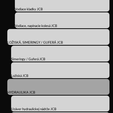
Vodiace kladky JCB
Vodiace, napínacie kolesá JCB
LOŽISKÁ, SIMERINGY / GUFERÁ JCB
Simeringy / Guferá JCB
Ložiská JCB
HYDRAULIKA JCB
Uzáver hydraulickej nádrže JCB