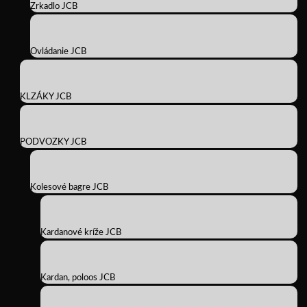
Zrkadlo JCB
Ovládanie JCB
KLZÁKY JCB
PODVOZKY JCB
Kolesové bagre JCB
Kardanové kríže JCB
Kardan, poloos JCB