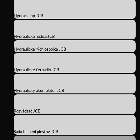
Hydraclamp JCB
Hydraulická hadica JCB
Hydraulická rýchlospojka JCB
Hydraulické čerpadlo JCB
Hydraulický akumulátor JCB
Rozvádzač JCB
Sada tesnení piestov JCB