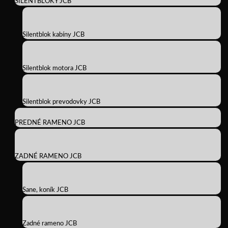
SILENTBLOKY JCB
Silentblok kabíny JCB
Silentblok motora JCB
Silentblok prevodovky JCB
PREDNÉ RAMENO JCB
ZADNÉ RAMENO JCB
Sane, koník JCB
Zadné rameno JCB