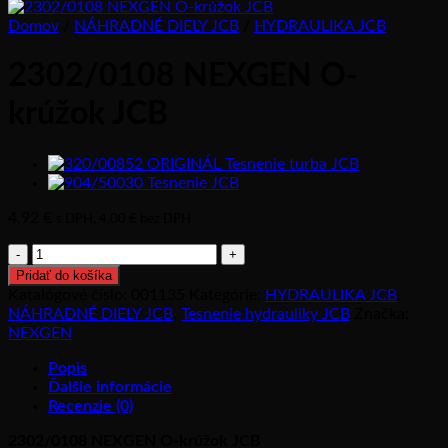
Domov
/
NÁHRADNÉ DIELY JCB
/
HYDRAULIKA JCB
2302/0108 NEXGEN O-
krúžok JCB
4,92
€
s DPH,
4,00
€
bez DPH
množstvo
2302/0108
Pridať do košíka
NEXGEN
Katalógové číslo:
001135
Kategórie:
HYDRAULIKA JCB
,
O-
NÁHRADNÉ DIELY JCB
,
Tesnenie hydrauliky JCB
Značka:
krúžok
NEXGEN
JCB
Popis
Ďalšie informácie
Recenzie (0)
2302/0108 NEXGEN O-krúžok JCB