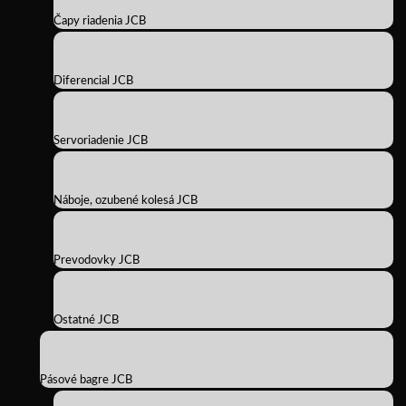
Čapy riadenia JCB
Diferencial JCB
Servoriadenie JCB
Náboje, ozubené kolesá JCB
Prevodovky JCB
Ostatné JCB
Pásové bagre JCB