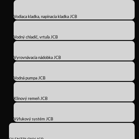
Vodiaca kladka, napínacia kladka JCB
Vodný chladič, vrtuľa JCB
Vyrovnávacia nádobka JCB
Vodná pumpa JCB
Klinový remeň JCB
Výfukový systém JCB