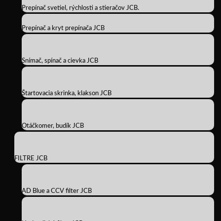
Prepínač svetiel, rýchlosti a stieračov JCB.
Prepínač a kryt prepínača JCB
Snímač, spínač a cievka JCB
Štartovacia skrinka, klakson JCB
Otáčkomer, budík JCB
FILTRE JCB
AD Blue a CCV filter JCB