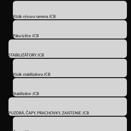
Klzák výsuvu ramena JCB
Páka lyžice JCB
STABILIZÁTORY JCB
Klzák stabilizátora JCB
Stabilizátor JCB
PUZDRÁ, ČAPY, PRACHOVKY, ZAISTENIE JCB