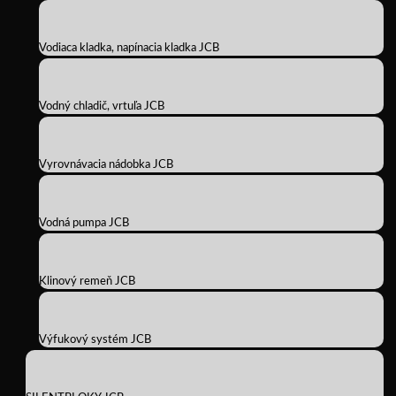
Vodiaca kladka, napínacia kladka JCB
Vodný chladič, vrtuľa JCB
Vyrovnávacia nádobka JCB
Vodná pumpa JCB
Klinový remeň JCB
Výfukový systém JCB