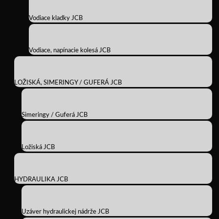
Vodiace kladky JCB
Vodiace, napínacie kolesá JCB
LOŽISKÁ, SIMERINGY / GUFERÁ JCB
Simeringy / Guferá JCB
Ložiská JCB
HYDRAULIKA JCB
Uzáver hydraulickej nádrže JCB