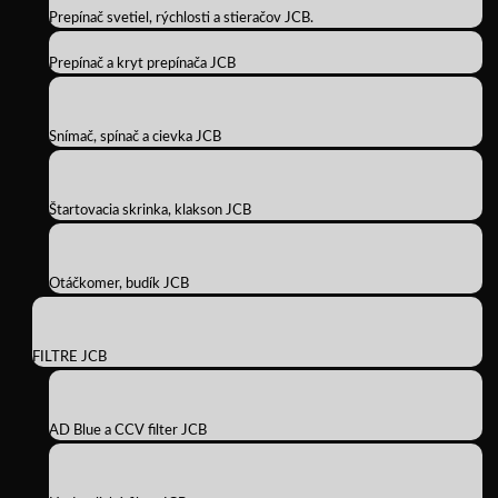
Prepínač svetiel, rýchlosti a stieračov JCB.
Prepínač a kryt prepínača JCB
Snímač, spínač a cievka JCB
Štartovacia skrinka, klakson JCB
Otáčkomer, budík JCB
FILTRE JCB
AD Blue a CCV filter JCB