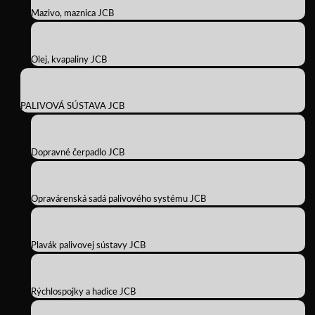
Mazivo, maznica JCB
Olej, kvapaliny JCB
PALIVOVÁ SÚSTAVA JCB
Dopravné čerpadlo JCB
Opravárenská sadá palivového systému JCB
Plavák palivovej sústavy JCB
Rýchlospojky a hadice JCB