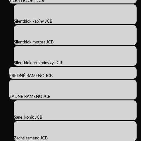
SILENTBLOKY JCB
Silentblok kabíny JCB
Silentblok motora JCB
Silentblok prevodovky JCB
PREDNÉ RAMENO JCB
ZADNÉ RAMENO JCB
Sane, koník JCB
Zadné rameno JCB