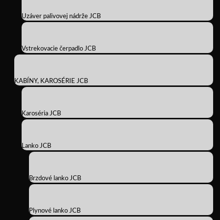
Uzáver palivovej nádrže JCB
Vstrekovacie čerpadlo JCB
KABÍNY, KAROSÉRIE JCB
Karoséria JCB
Lanko JCB
Brzdové lanko JCB
Plynové lanko JCB