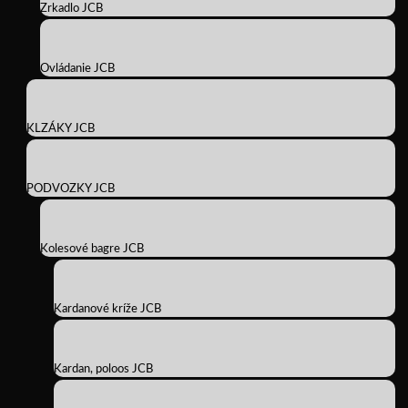
Zrkadlo JCB
Ovládanie JCB
KLZÁKY JCB
PODVOZKY JCB
Kolesové bagre JCB
Kardanové kríže JCB
Kardan, poloos JCB