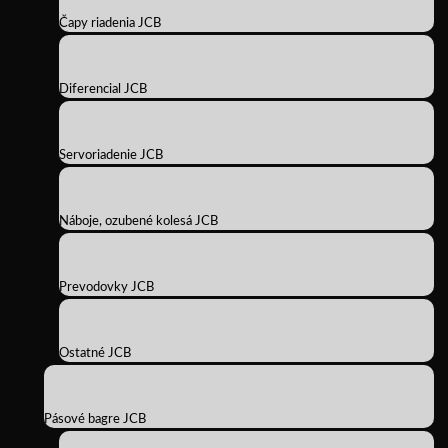
Čapy riadenia JCB
Diferencial JCB
Servoriadenie JCB
Náboje, ozubené kolesá JCB
Prevodovky JCB
Ostatné JCB
Pásové bagre JCB