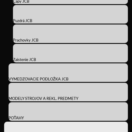
Čapy JCB
Puzdrá JCB
Prachovky JCB
Zaistenie JCB
VYMEDZOVACIE PODLOŽKA JCB
MODELY STROJOV A REKL. PREDMETY
POŤAHY