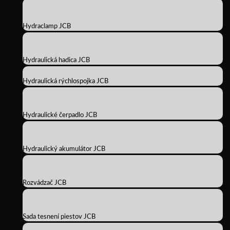
Hydraclamp JCB
Hydraulická hadica JCB
Hydraulická rýchlospojka JCB
Hydraulické čerpadlo JCB
Hydraulický akumulátor JCB
Rozvádzač JCB
Sada tesnení piestov JCB