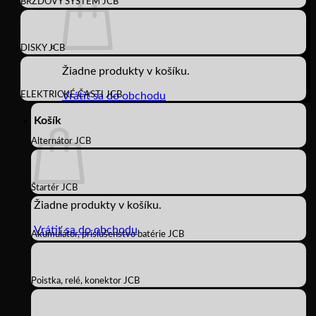
BRZDOVÝ SYSTÉM JCB
DISKY JCB
Žiadne produkty v košíku.
ELEKTRICKÉ ČASTI JCB
Vrátiť sa do obchodu
Košík
Alternátor JCB
Štartér JCB
Žiadne produkty v košíku.
Vrátiť sa do obchodu
Akumulátor, príslušenstvo batérie JCB
Poistka, relé, konektor JCB