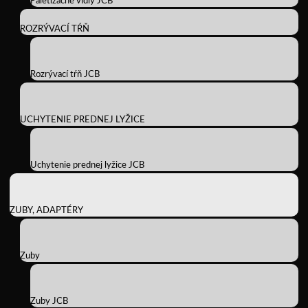
Paletizačné vidly JCB
ROZRÝVACÍ TŔŇ
Rozrývací tŕň JCB
UCHYTENIE PREDNEJ LYŽICE
Uchytenie prednej lyžice JCB
ZUBY, ADAPTÉRY
Zuby
Zuby JCB