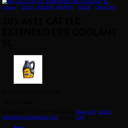
Domov
/
OLEJE, MAZIVÁ, WURTH
/
OLEJE
/
Oleje CAT
205-6611 CAT ELC
EXTENDED LIFE COOLANT
5L
27,67
€
s DPH,
22,50
€
bez DPH
Nie je na sklade
Katalógové číslo:
002374
Kategórie:
Oleje CAT
,
OLEJE,
MAZIVÁ A KVAPALINY CAT
Značka:
CAT
Popis