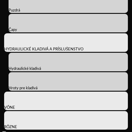
Puzdrá
Čapy
HYDRAULICKÉ KLADIVÁ A PRÍSLUŠENSTVO
Hydraulické kladivá
Hroty pre kladivá
VÔNE
RÔZNE