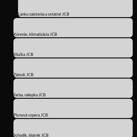
Lanko zaistenia a ostatné JCB
Kúrenie, klimatizácia JCB
Kľučka JCB
Zámok JCB
Farba, nálepka JCB
Plynová vzpera JCB
Schodík, blatník JCB