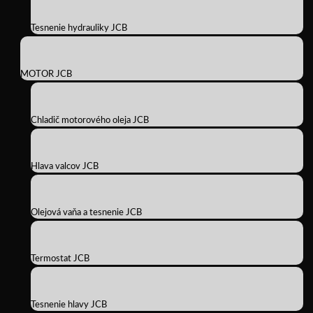
Tesnenie hydrauliky JCB
MOTOR JCB
Chladič motorového oleja JCB
Hlava valcov JCB
Olejová vaňa a tesnenie JCB
Termostat JCB
Tesnenie hlavy JCB