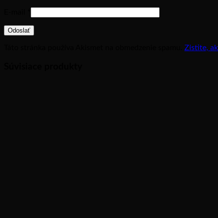
E-mail
*
Táto stránka používa Akismet na obmedzenie spamu.
Zistite, 
Súvisiace produkty