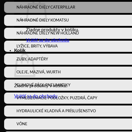
NÁHRADNÉ DIELY CATERPILLAR
NÁHRADNÉ DIELY KOMATSU
Žiadne produkty v košíku.
NÁHRADNÉ DIELY NEW HOLLAND
Vrátiť sa do obchodu
LYŽICE, BRITY, VÝBAVA
Košík
ZUBY, ADAPTÉRY
OLEJE, MAZIVÁ, WURTH
GUMOVÉ PÁSY, PNEUMATIKY
Žiadne produkty v košíku.
Vrátiť sa do obchodu
VYMEDZOVACIE PODLOŽKY, PUZDRÁ, ČAPY
HYDRAULICKÉ KLADIVÁ A PRÍSLUŠENSTVO
VÔNE