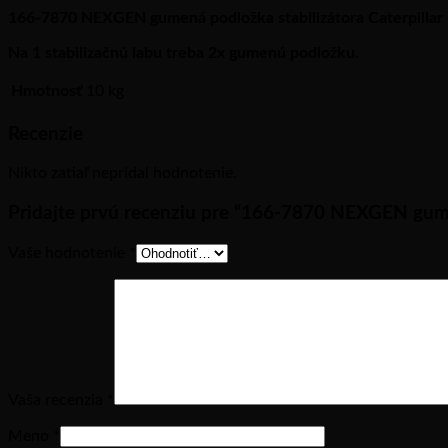
166-7870 NEXGEN gumená podložka stabilizátora Caterpilla
Na 1 stabilizačnú labu treba 2x gumenú podložku.
Hmotnosť
10 kg
Recenzie
Nikto zatiaľ nepridal hodnotenie.
Pridajte prvú recenziu pre “166-7870 NEXGEN gume
Vaše hodnotenie
*
Vaša recenzia
*
Meno
*