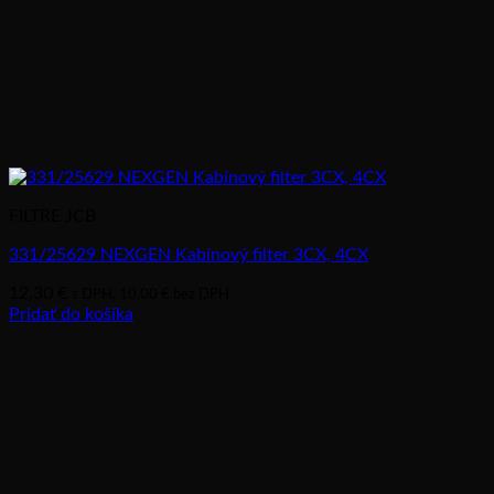
FILTRE JCB
331/25629 NEXGEN Kabínový filter 3CX, 4CX
12,30
€
s DPH,
10,00
€
bez DPH
Pridať do košíka