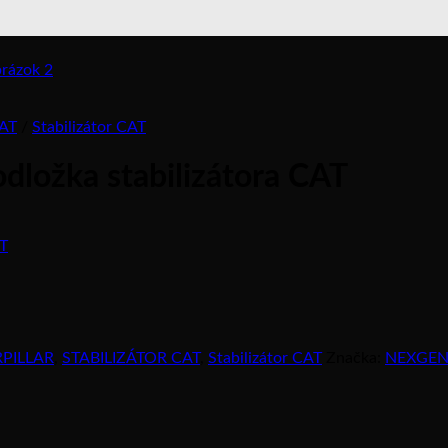
AT
/
Stabilizátor CAT
ožka stabilizátora CAT
PILLAR
,
STABILIZÁTOR CAT
,
Stabilizátor CAT
Značka:
NEXGE