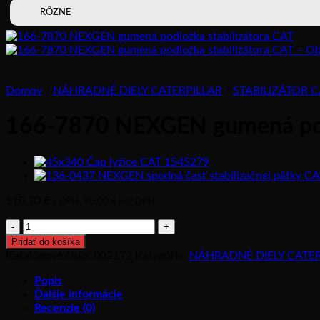
RÔZNE
Domov
/
NÁHRADNÉ DIELY CATERPILLAR
/
STABILIZÁTOR C
166-7870 NEXGEN gumená podl
110,70
€
s DPH,
90,00
€
bez DPH
množstvo
166-
Pridať do košíka
7870
Katalógové číslo:
002172
Kategórie:
NÁHRADNÉ DIELY CATER
NEXGEN
gumená
Popis
podložka
Ďalšie informácie
stabilizátora
Recenzie (0)
CAT