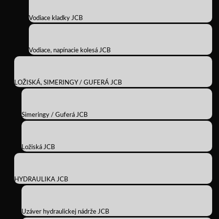
Vodiace kladky JCB
Vodiace, napínacie kolesá JCB
LOŽISKÁ, SIMERINGY / GUFERÁ JCB
Simeringy / Guferá JCB
Ložiská JCB
HYDRAULIKA JCB
Uzáver hydraulickej nádrže JCB