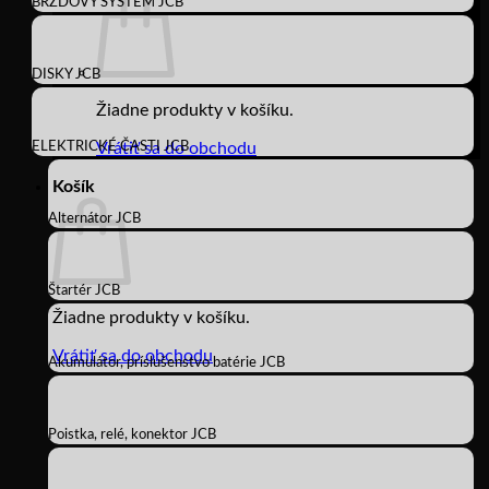
BRZDOVÝ SYSTÉM JCB
DISKY JCB
Žiadne produkty v košíku.
ELEKTRICKÉ ČASTI JCB
Vrátiť sa do obchodu
Košík
Alternátor JCB
Štartér JCB
Žiadne produkty v košíku.
Vrátiť sa do obchodu
Akumulátor, príslušenstvo batérie JCB
Poistka, relé, konektor JCB