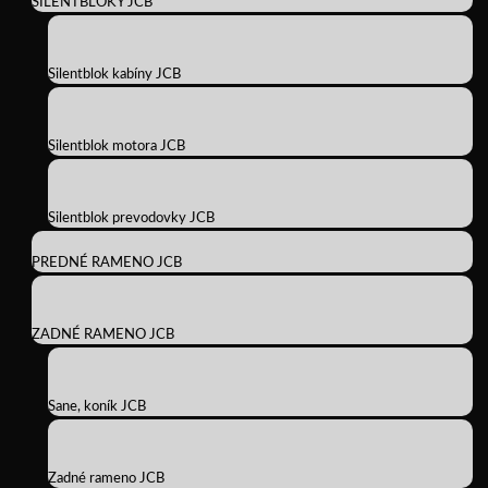
SILENTBLOKY JCB
Silentblok kabíny JCB
Silentblok motora JCB
Silentblok prevodovky JCB
PREDNÉ RAMENO JCB
ZADNÉ RAMENO JCB
Sane, koník JCB
Zadné rameno JCB