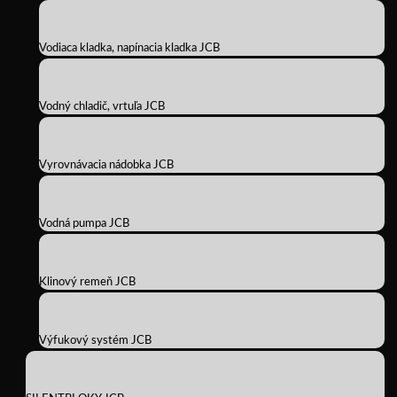
Vodiaca kladka, napínacia kladka JCB
Vodný chladič, vrtuľa JCB
Vyrovnávacia nádobka JCB
Vodná pumpa JCB
Klinový remeň JCB
Výfukový systém JCB