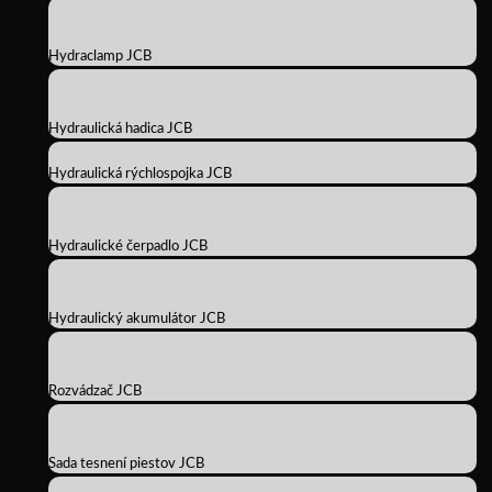
Hydraclamp JCB
Hydraulická hadica JCB
Hydraulická rýchlospojka JCB
Hydraulické čerpadlo JCB
Hydraulický akumulátor JCB
Rozvádzač JCB
Sada tesnení piestov JCB