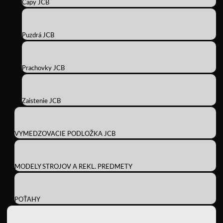
Čapy JCB
Puzdrá JCB
Prachovky JCB
Zaistenie JCB
VYMEDZOVACIE PODLOŽKA JCB
MODELY STROJOV A REKL. PREDMETY
POŤAHY