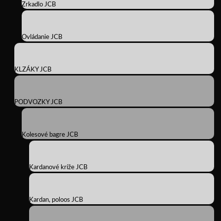
Zrkadlo JCB
Ovládanie JCB
KLZÁKY JCB
PODVOZKY JCB
Kolesové bagre JCB
Kardanové kríže JCB
Kardan, poloos JCB