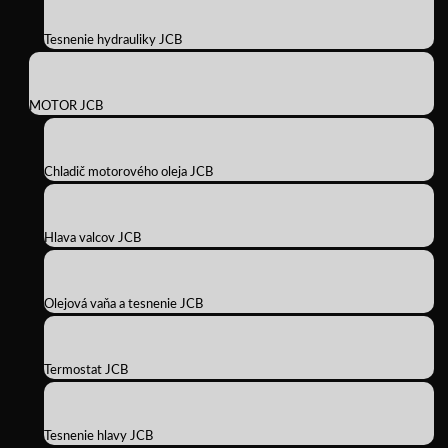
Tesnenie hydrauliky JCB
MOTOR JCB
Chladič motorového oleja JCB
Hlava valcov JCB
Olejová vaňa a tesnenie JCB
Termostat JCB
Tesnenie hlavy JCB