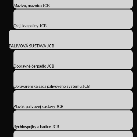
Mazivo, maznica JCB
Olej, kvapaliny JCB
PALIVOVÁ SÚSTAVA JCB
Dopravné čerpadlo JCB
Opravárenská sadá palivového systému JCB
Plavák palivovej sústavy JCB
Rýchlospojky a hadice JCB