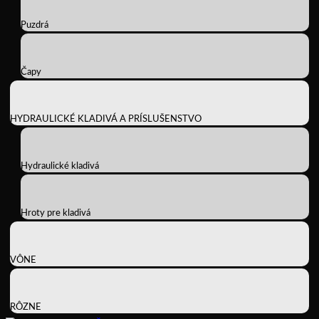
Puzdrá
Čapy
HYDRAULICKÉ KLADIVÁ A PRÍSLUŠENSTVO
Hydraulické kladivá
Hroty pre kladivá
VÔNE
RÔZNE