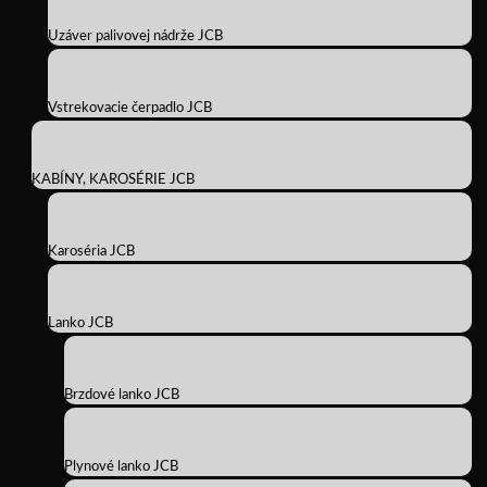
Uzáver palivovej nádrže JCB
Vstrekovacie čerpadlo JCB
KABÍNY, KAROSÉRIE JCB
Karoséria JCB
Lanko JCB
Brzdové lanko JCB
Plynové lanko JCB