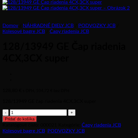
Domov
/
NÁHRADNÉ DIELY JCB
/
PODVOZKY JCB
/
Kolesové bagre JCB
/
Čapy riadenia JCB
128/13949 GE Čap riadenia
4CX,3CX super
128,80
€
s DPH,
104,72
€
bez DPH
128/13949 GE čap riadenia 4CX,3CX super
množstvo
128/13949
Pridať do košíka
GE
Katalógové číslo:
000021
Kategórie:
Čapy riadenia JCB
,
Čap
Kolesové bagre JCB
,
PODVOZKY JCB
riadenia