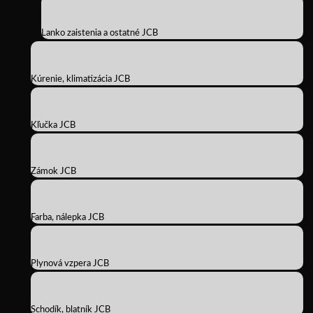
Lanko zaistenia a ostatné JCB
Kúrenie, klimatizácia JCB
Kľučka JCB
Zámok JCB
Farba, nálepka JCB
Plynová vzpera JCB
Schodík, blatník JCB