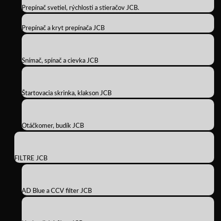
Prepínač svetiel, rýchlosti a stieračov JCB.
Prepínač a kryt prepínača JCB
Snímač, spínač a cievka JCB
Štartovacia skrinka, klakson JCB
Otáčkomer, budík JCB
FILTRE JCB
AD Blue a CCV filter JCB