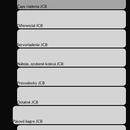
Čapy riadenia JCB
Diferencial JCB
Servoriadenie JCB
Náboje, ozubené kolesá JCB
Prevodovky JCB
Ostatné JCB
Pásové bagre JCB