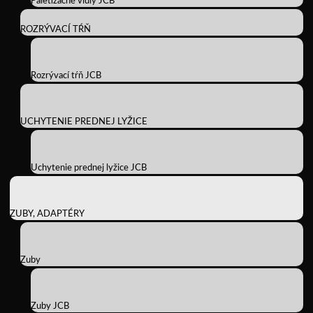
Paletizačné vidly JCB
ROZRÝVACÍ TŔŇ
Rozrývací tŕň JCB
UCHYTENIE PREDNEJ LYŽICE
Uchytenie prednej lyžice JCB
ZUBY, ADAPTÉRY
Zuby
Zuby JCB