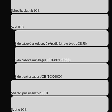
Schodík, blatník JCB
Sklo JCB
Sklo pásové a kolesové rýpadla (stroje typu JCB JS)
Sklo pásové minibagre JCB (801-8085)
Sklo traktorbager JCB (1CX-5CX)
Stierač, príslušenstvo JCB
Svetlo JCB