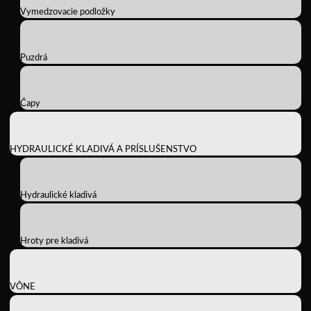
Vymedzovacie podložky
Puzdrá
Čapy
HYDRAULICKÉ KLADIVÁ A PRÍSLUŠENSTVO
Hydraulické kladivá
Hroty pre kladivá
VÔNE