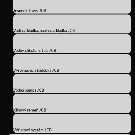
Tesnenie hlavy JCB
Vodiaca kladka, napínacia kladka JCB
Vodný chladič, vrtuľa JCB
Vyrovnávacia nádobka JCB
Vodná pumpa JCB
Klinový remeň JCB
Výfukový systém JCB