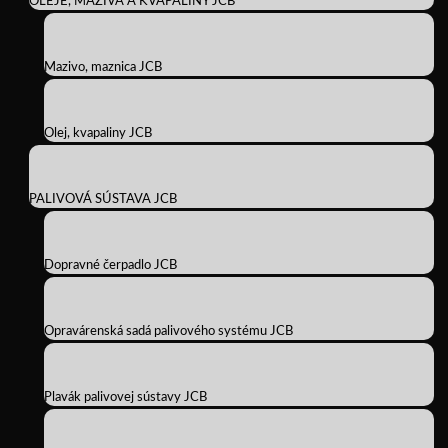
OLEJE, MAZIVÁ A KVAPALINY JCB
Mazivo, maznica JCB
Olej, kvapaliny JCB
PALIVOVÁ SÚSTAVA JCB
Dopravné čerpadlo JCB
Opravárenská sadá palivového systému JCB
Plavák palivovej sústavy JCB