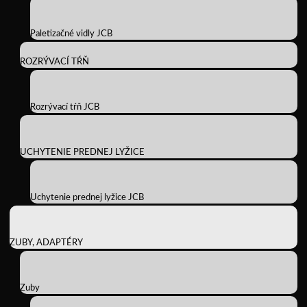
Paletizačné vidly JCB
ROZRÝVACÍ TŔŇ
Rozrývací tŕň JCB
UCHYTENIE PREDNEJ LYŽICE
Uchytenie prednej lyžice JCB
ZUBY, ADAPTÉRY
Zuby