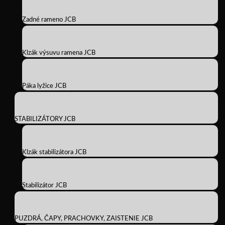
Zadné rameno JCB
Klzák výsuvu ramena JCB
Páka lyžice JCB
STABILIZÁTORY JCB
Klzák stabilizátora JCB
Stabilizátor JCB
PUZDRÁ, ČAPY, PRACHOVKY, ZAISTENIE JCB