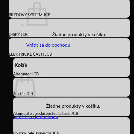
BRZDOVÝ SYSTÉM JCB
Žiadne produkty v košíku.
DISKY JCB
Vrátiť sa do obchodu
ELEKTRICKÉ ČASTI JCB
Košík
Alternátor JCB
Štartér JCB
Žiadne produkty v košíku.
Akumulátor, príslušenstvo batérie JCB
Vrátiť sa do obchodu
Poistka, relé, konektor JCB