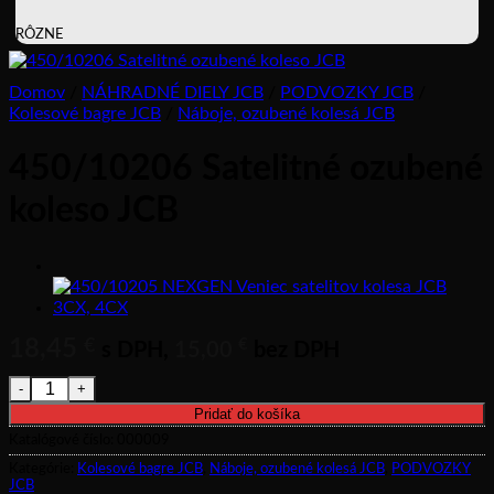
RÔZNE
Domov
/
NÁHRADNÉ DIELY JCB
/
PODVOZKY JCB
/
Kolesové bagre JCB
/
Náboje, ozubené kolesá JCB
450/10206 Satelitné ozubené
koleso JCB
18,45
€
€
s DPH,
15,00
bez DPH
množstvo 450/10206 Satelitné ozubené koleso JCB
Pridať do košíka
Katalógové číslo:
000009
Kategórie:
Kolesové bagre JCB
,
Náboje, ozubené kolesá JCB
,
PODVOZKY
JCB