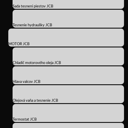
Sada tesnení piestov JCB
Tesnenie hydrauliky JCB
MOTOR JCB
Chladič motorového oleja JCB
Hlava valcov JCB
Olejová vaňa a tesnenie JCB
Termostat JCB