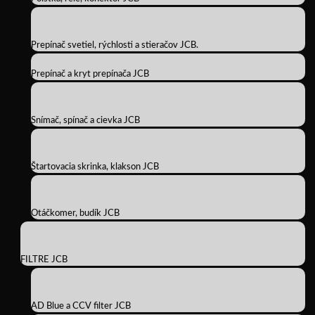
Prepínač svetiel, rýchlosti a stieračov JCB.
Prepínač a kryt prepínača JCB
Snímač, spínač a cievka JCB
Štartovacia skrinka, klakson JCB
Otáčkomer, budík JCB
FILTRE JCB
AD Blue a CCV filter JCB