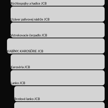
Rýchlospojky a hadice JCB
Uzáver palivovej nádrže JCB
Vstrekovacie čerpadlo JCB
KABÍNY, KAROSÉRIE JCB
Karoséria JCB
Lanko JCB
Brzdové lanko JCB