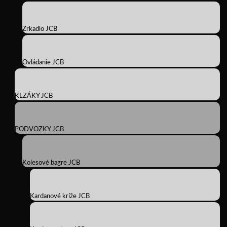
Zrkadlo JCB
Ovládanie JCB
KLZÁKY JCB
PODVOZKY JCB
Kolesové bagre JCB
Kardanové kríže JCB