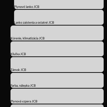
Plynové lanko JCB
Lanko zaistenia a ostatné JCB
Kúrenie, klimatizácia JCB
Kľučka JCB
Zámok JCB
Farba, nálepka JCB
Plynová vzpera JCB