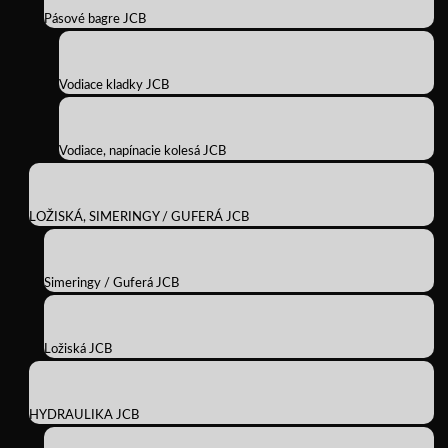
Pásové bagre JCB
Vodiace kladky JCB
Vodiace, napínacie kolesá JCB
LOŽISKÁ, SIMERINGY / GUFERÁ JCB
Simeringy / Guferá JCB
Ložiská JCB
HYDRAULIKA JCB