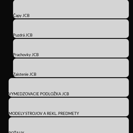
Čapy JCB
Puzdrá JCB
Prachovky JCB
Zaistenie JCB
VYMEDZOVACIE PODLOŽKA JCB
MODELY STROJOV A REKL. PREDMETY