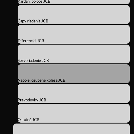
Kardan, poloos JCB
Čapy riadenia JCB
Diferencial JCB
Servoriadenie JCB
Náboje, ozubené kolesá JCB
Prevodovky JCB
Ostatné JCB