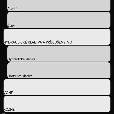
Puzdrá
Čapy
HYDRAULICKÉ KLADIVÁ A PRÍSLUŠENSTVO
Hydraulické kladivá
Hroty pre kladivá
VÔNE
RÔZNE