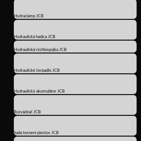
Hydraclamp JCB
Hydraulická hadica JCB
Hydraulická rýchlospojka JCB
Hydraulické čerpadlo JCB
Hydraulický akumulátor JCB
Rozvádzač JCB
Sada tesnení piestov JCB