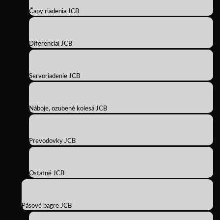
Čapy riadenia JCB
Diferencial JCB
Servoriadenie JCB
Náboje, ozubené kolesá JCB
Prevodovky JCB
Ostatné JCB
Pásové bagre JCB