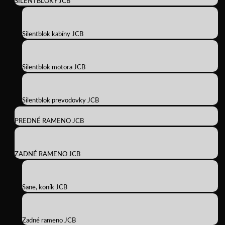
SILENTBLOKY JCB
Silentblok kabíny JCB
Silentblok motora JCB
Silentblok prevodovky JCB
PREDNÉ RAMENO JCB
ZADNÉ RAMENO JCB
Sane, koník JCB
Zadné rameno JCB