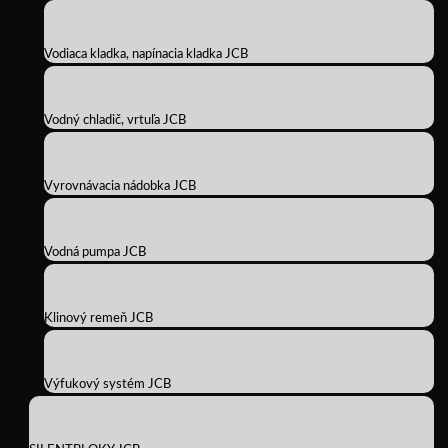
Vodiaca kladka, napínacia kladka JCB
Vodný chladič, vrtuľa JCB
Vyrovnávacia nádobka JCB
Vodná pumpa JCB
Klinový remeň JCB
Výfukový systém JCB