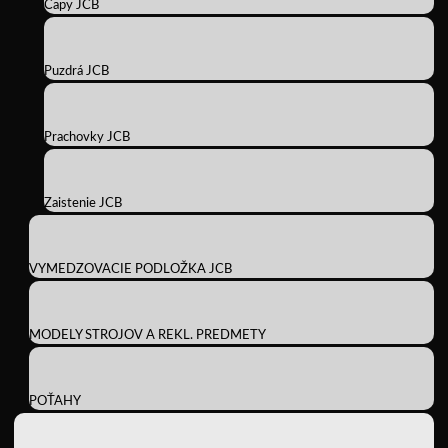
Čapy JCB
Puzdrá JCB
Prachovky JCB
Zaistenie JCB
VYMEDZOVACIE PODLOŽKA JCB
MODELY STROJOV A REKL. PREDMETY
POŤAHY