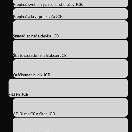
Prepínač svetiel, rýchlosti a stieračov JCB.
Prepínač a kryt prepínača JCB
Snímač, spínač a cievka JCB
Štartovacia skrinka, klakson JCB
Otáčkomer, budík JCB
FILTRE JCB
AD Blue a CCV filter JCB