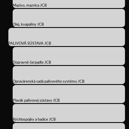
Mazivo, maznica JCB
Olej, kvapaliny JCB
PALIVOVÁ SÚSTAVA JCB
Dopravné čerpadlo JCB
Opravárenská sadá palivového systému JCB
Plavák palivovej sústavy JCB
Rýchlospojky a hadice JCB