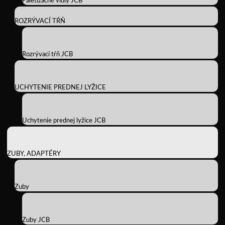
Paletizačné vidly JCB
ROZRÝVACÍ TŔŇ
Rozrývací tŕň JCB
UCHYTENIE PREDNEJ LYŽICE
Uchytenie prednej lyžice JCB
ZUBY, ADAPTÉRY
Zuby
Zuby JCB