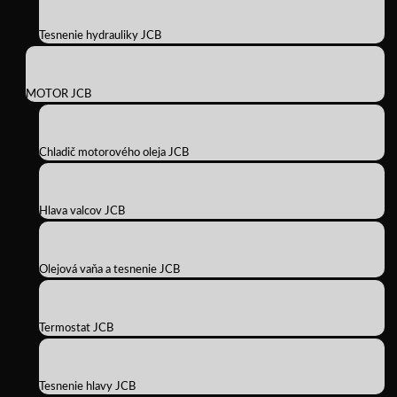
Tesnenie hydrauliky JCB
MOTOR JCB
Chladič motorového oleja JCB
Hlava valcov JCB
Olejová vaňa a tesnenie JCB
Termostat JCB
Tesnenie hlavy JCB