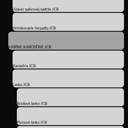
Uzáver palivovej nádrže JCB
Vstrekovacie čerpadlo JCB
KABÍNY, KAROSÉRIE JCB
Karoséria JCB
Lanko JCB
Brzdové lanko JCB
Plynové lanko JCB