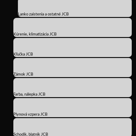
Lanko zaistenia a ostatné JCB
Kúrenie, klimatizácia JCB
Kľučka JCB
Zámok JCB
Farba, nálepka JCB
Plynová vzpera JCB
Schodík, blatník JCB