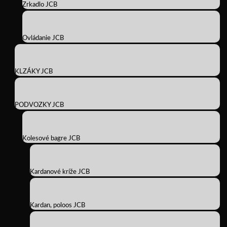
Zrkadlo JCB
Ovládanie JCB
KLZÁKY JCB
PODVOZKY JCB
Kolesové bagre JCB
Kardanové kríže JCB
Kardan, poloos JCB