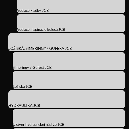
Vodiace kladky JCB
Vodiace, napínacie kolesá JCB
LOŽISKÁ, SIMERINGY / GUFERÁ JCB
Simeringy / Guferá JCB
Ložiská JCB
HYDRAULIKA JCB
Uzáver hydraulickej nádrže JCB