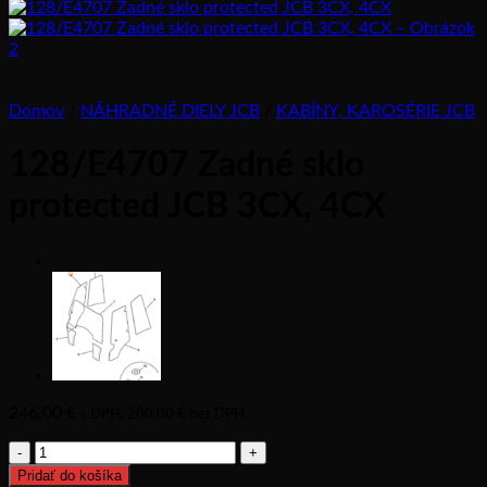
Domov
/
NÁHRADNÉ DIELY JCB
/
KABÍNY, KAROSÉRIE JCB
128/E4707 Zadné sklo
protected JCB 3CX, 4CX
246,00
€
s DPH,
200,00
€
bez DPH
množstvo
128/E4707
Pridať do košíka