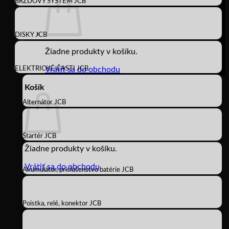
BRZDOVÝ SYSTÉM JCB
DISKY JCB
Žiadne produkty v košíku.
ELEKTRICKÉ ČASTI JCB
Vrátiť sa do obchodu
Košík
Alternátor JCB
Štartér JCB
Žiadne produkty v košíku.
Vrátiť sa do obchodu
Akumulátor, príslušenstvo batérie JCB
Poistka, relé, konektor JCB