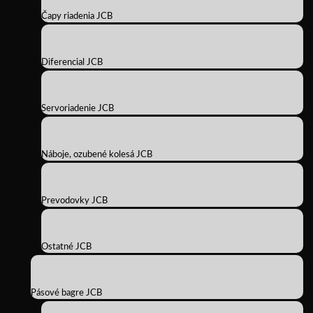
Čapy riadenia JCB
Diferencial JCB
Servoriadenie JCB
Náboje, ozubené kolesá JCB
Prevodovky JCB
Ostatné JCB
Pásové bagre JCB