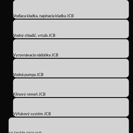
Vodiaca kladka, napínacia kladka JCB
Vodný chladič, vrtuľa JCB
Vyrovnávacia nádobka JCB
Vodná pumpa JCB
Klinový remeň JCB
Výfukový systém JCB