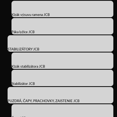
Klzák výsuvu ramena JCB
Páka lyžice JCB
STABILIZÁTORY JCB
Klzák stabilizátora JCB
Stabilizátor JCB
PUZDRÁ, ČAPY, PRACHOVKY, ZAISTENIE JCB