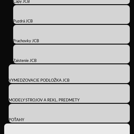
Čapy JCB
Puzdrá JCB
Prachovky JCB
Zaistenie JCB
VYMEDZOVACIE PODLOŽKA JCB
MODELY STROJOV A REKL. PREDMETY
POŤAHY