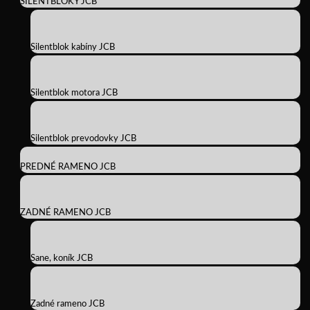
SILENTBLOKY JCB
Silentblok kabíny JCB
Silentblok motora JCB
Silentblok prevodovky JCB
PREDNÉ RAMENO JCB
ZADNÉ RAMENO JCB
Sane, koník JCB
Zadné rameno JCB