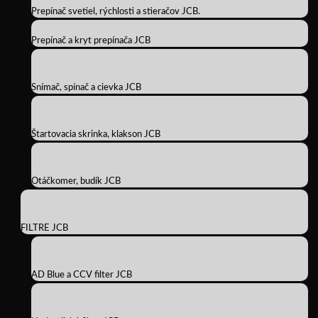
Prepínač svetiel, rýchlosti a stieračov JCB.
Prepínač a kryt prepínača JCB
Snímač, spínač a cievka JCB
Štartovacia skrinka, klakson JCB
Otáčkomer, budík JCB
FILTRE JCB
AD Blue a CCV filter JCB