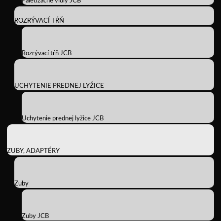
Paletizačné vidly JCB
ROZRÝVACÍ TŔŇ
Rozrývací tŕň JCB
UCHYTENIE PREDNEJ LYŽICE
Uchytenie prednej lyžice JCB
ZUBY, ADAPTÉRY
Zuby
Zuby JCB