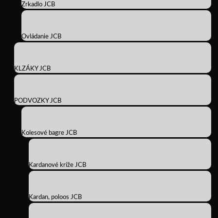
Zrkadlo JCB
Ovládanie JCB
KLZÁKY JCB
PODVOZKY JCB
Kolesové bagre JCB
Kardanové kríže JCB
Kardan, poloos JCB