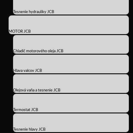
Tesnenie hydrauliky JCB
MOTOR JCB
Chladič motorového oleja JCB
Hlava valcov JCB
Olejová vaňa a tesnenie JCB
Termostat JCB
Tesnenie hlavy JCB