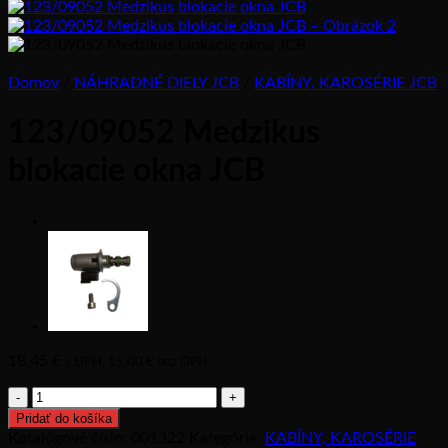
Domov
/
NÁHRADNÉ DIELY JCB
/
KABÍNY, KAROSÉRIE JCB
123/09052 Medzikus
blokacie okna JCB
18,45
€
s DPH,
15,00
€
bez DPH
množstvo
123/09052
Pridať do košíka
Medzikus
Katalógové číslo:
001322
Kategórie:
KABÍNY, KAROSÉRIE