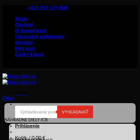
Skip
+421 917 575 888
to
Akcie
content
Obchod
O Spoločnosti
Obchodné podmienky
Kontakt
Môj účet
Český Eshop
Menu
Filter
Products
VYHĽADAVAŤ
search
NÁHRADNÉ DIELY JCB
Prihlásenie
Košík /
0,00
€