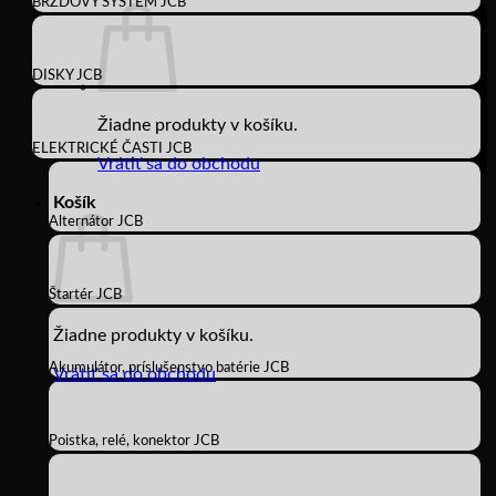
BRZDOVÝ SYSTÉM JCB
DISKY JCB
Žiadne produkty v košíku.
ELEKTRICKÉ ČASTI JCB
Vrátiť sa do obchodu
Košík
Alternátor JCB
Štartér JCB
Žiadne produkty v košíku.
Akumulátor, príslušenstvo batérie JCB
Vrátiť sa do obchodu
Poistka, relé, konektor JCB