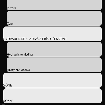
Puzdrá
Čapy
HYDRAULICKÉ KLADIVÁ A PRÍSLUŠENSTVO
Hydraulické kladivá
Hroty pre kladivá
VÔNE
RÔZNE