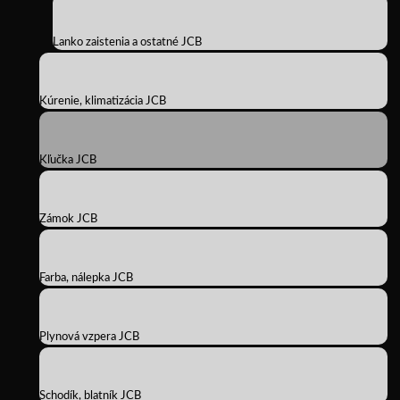
Lanko zaistenia a ostatné JCB
Kúrenie, klimatizácia JCB
Kľučka JCB
Zámok JCB
Farba, nálepka JCB
Plynová vzpera JCB
Schodík, blatník JCB