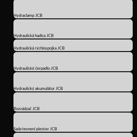
Hydraclamp JCB
Hydraulická hadica JCB
Hydraulická rýchlospojka JCB
Hydraulické čerpadlo JCB
Hydraulický akumulátor JCB
Rozvádzač JCB
Sada tesnení piestov JCB