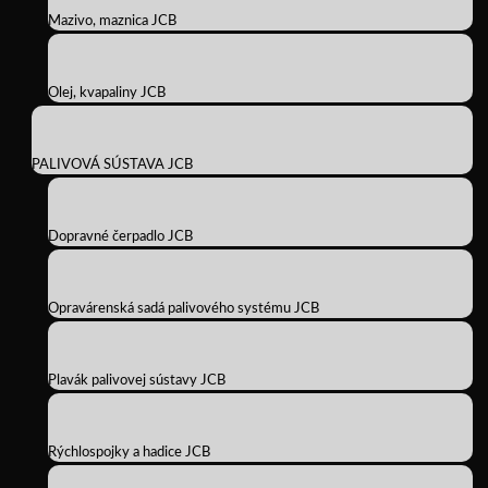
Mazivo, maznica JCB
Olej, kvapaliny JCB
PALIVOVÁ SÚSTAVA JCB
Dopravné čerpadlo JCB
Opravárenská sadá palivového systému JCB
Plavák palivovej sústavy JCB
Rýchlospojky a hadice JCB