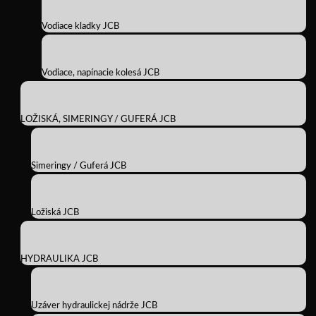
Vodiace kladky JCB
Vodiace, napínacie kolesá JCB
LOŽISKÁ, SIMERINGY / GUFERÁ JCB
Simeringy / Guferá JCB
Ložiská JCB
HYDRAULIKA JCB
Uzáver hydraulickej nádrže JCB