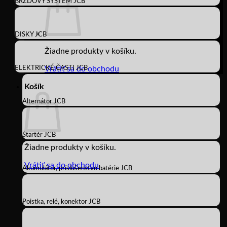
BRZDOVÝ SYSTÉM JCB
DISKY JCB
Žiadne produkty v košíku.
ELEKTRICKÉ ČASTI JCB
Vrátiť sa do obchodu
Košík
Alternátor JCB
Štartér JCB
Žiadne produkty v košíku.
Vrátiť sa do obchodu
Akumulátor, príslušenstvo batérie JCB
Poistka, relé, konektor JCB