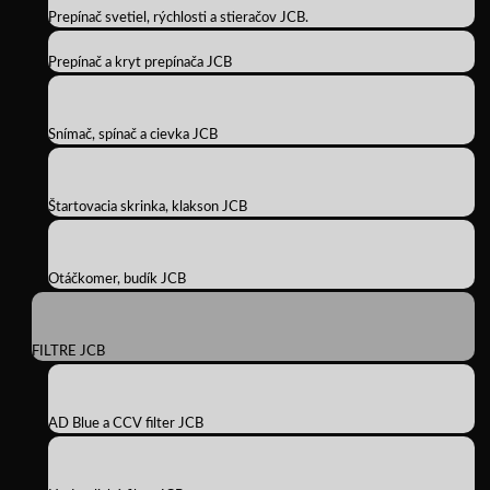
Prepínač svetiel, rýchlosti a stieračov JCB.
Prepínač a kryt prepínača JCB
Snímač, spínač a cievka JCB
Štartovacia skrinka, klakson JCB
Otáčkomer, budík JCB
FILTRE JCB
AD Blue a CCV filter JCB