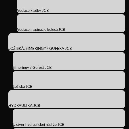
Vodiace kladky JCB
Vodiace, napínacie kolesá JCB
LOŽISKÁ, SIMERINGY / GUFERÁ JCB
Simeringy / Guferá JCB
Ložiská JCB
HYDRAULIKA JCB
Uzáver hydraulickej nádrže JCB