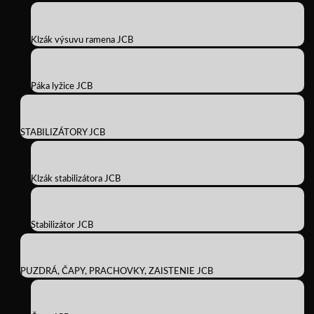
Klzák výsuvu ramena JCB
Páka lyžice JCB
STABILIZÁTORY JCB
Klzák stabilizátora JCB
Stabilizátor JCB
PUZDRÁ, ČAPY, PRACHOVKY, ZAISTENIE JCB