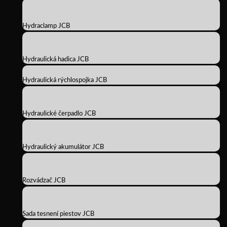
Hydraclamp JCB
Hydraulická hadica JCB
Hydraulická rýchlospojka JCB
Hydraulické čerpadlo JCB
Hydraulický akumulátor JCB
Rozvádzač JCB
Sada tesnení piestov JCB