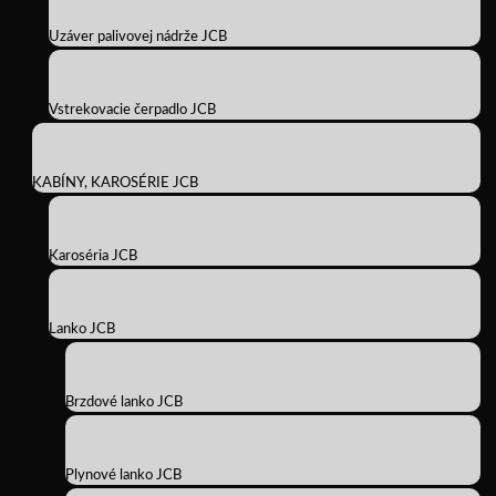
Uzáver palivovej nádrže JCB
Vstrekovacie čerpadlo JCB
KABÍNY, KAROSÉRIE JCB
Karoséria JCB
Lanko JCB
Brzdové lanko JCB
Plynové lanko JCB