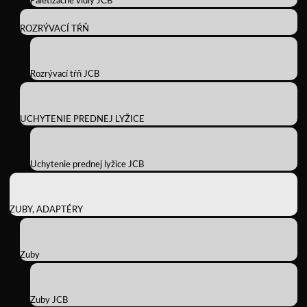
Paletizačné vidly JCB
ROZRÝVACÍ TŔŇ
Rozrývací tŕň JCB
UCHYTENIE PREDNEJ LYŽICE
Uchytenie prednej lyžice JCB
ZUBY, ADAPTÉRY
Zuby
Zuby JCB