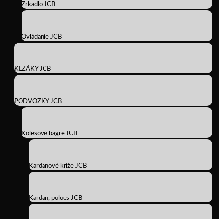
Zrkadlo JCB
Ovládanie JCB
KLZÁKY JCB
PODVOZKY JCB
Kolesové bagre JCB
Kardanové kríže JCB
Kardan, poloos JCB