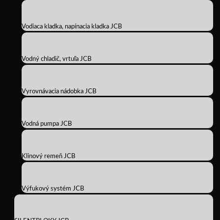
Vodiaca kladka, napínacia kladka JCB
Vodný chladič, vrtuľa JCB
Vyrovnávacia nádobka JCB
Vodná pumpa JCB
Klinový remeň JCB
Výfukový systém JCB