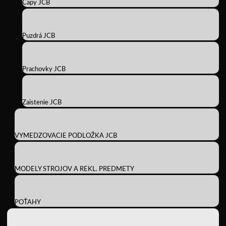
Čapy JCB
Puzdrá JCB
Prachovky JCB
Zaistenie JCB
VYMEDZOVACIE PODLOŽKA JCB
MODELY STROJOV A REKL. PREDMETY
POŤAHY