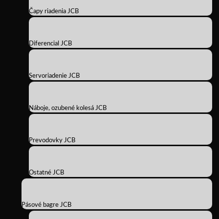
Čapy riadenia JCB
Diferencial JCB
Servoriadenie JCB
Náboje, ozubené kolesá JCB
Prevodovky JCB
Ostatné JCB
Pásové bagre JCB