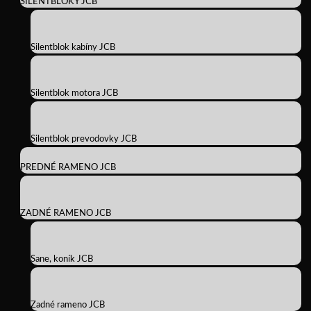
SILENTBLOKY JCB
Silentblok kabíny JCB
Silentblok motora JCB
Silentblok prevodovky JCB
PREDNÉ RAMENO JCB
ZADNÉ RAMENO JCB
Sane, koník JCB
Zadné rameno JCB