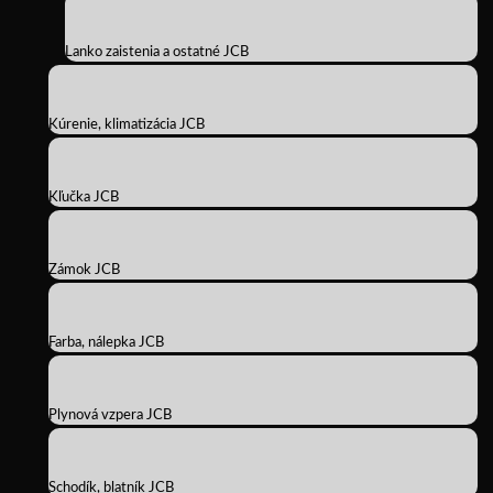
Lanko zaistenia a ostatné JCB
Kúrenie, klimatizácia JCB
Kľučka JCB
Zámok JCB
Farba, nálepka JCB
Plynová vzpera JCB
Schodík, blatník JCB