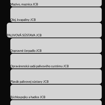
Mazivo, maznica JCB
Olej, kvapaliny JCB
PALIVOVÁ SÚSTAVA JCB
Dopravné čerpadlo JCB
Opravárenská sadá palivového systému JCB
Plavák palivovej sústavy JCB
Rýchlospojky a hadice JCB