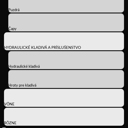
Puzdrá
Čapy
HYDRAULICKÉ KLADIVÁ A PRÍSLUŠENSTVO
Hydraulické kladivá
Hroty pre kladivá
VÔNE
RÔZNE