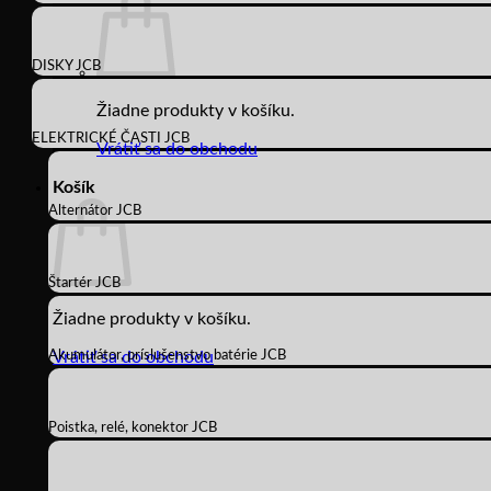
DISKY JCB
Žiadne produkty v košíku.
ELEKTRICKÉ ČASTI JCB
Vrátiť sa do obchodu
Košík
Alternátor JCB
Štartér JCB
Žiadne produkty v košíku.
Akumulátor, príslušenstvo batérie JCB
Vrátiť sa do obchodu
Poistka, relé, konektor JCB