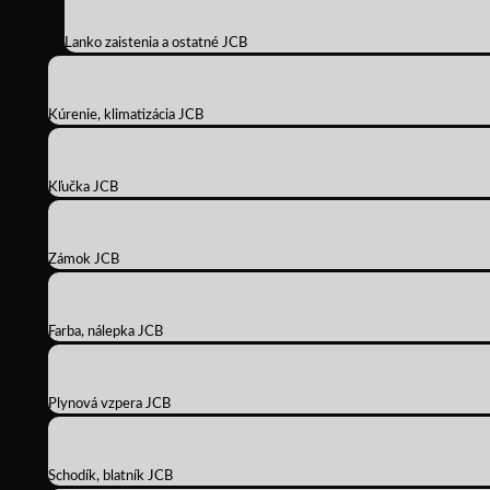
Lanko zaistenia a ostatné JCB
Kúrenie, klimatizácia JCB
Kľučka JCB
Zámok JCB
Farba, nálepka JCB
Plynová vzpera JCB
Schodík, blatník JCB