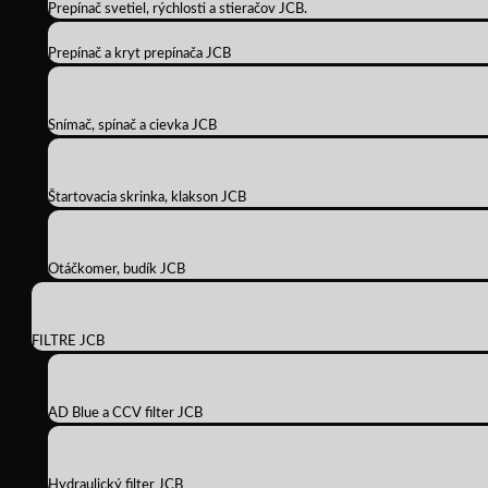
Prepínač svetiel, rýchlosti a stieračov JCB.
Prepínač a kryt prepínača JCB
Snímač, spínač a cievka JCB
Štartovacia skrinka, klakson JCB
Otáčkomer, budík JCB
FILTRE JCB
AD Blue a CCV filter JCB
Hydraulický filter JCB