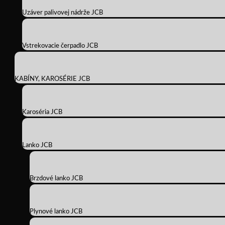
Uzáver palivovej nádrže JCB
Vstrekovacie čerpadlo JCB
KABÍNY, KAROSÉRIE JCB
Karoséria JCB
Lanko JCB
Brzdové lanko JCB
Plynové lanko JCB