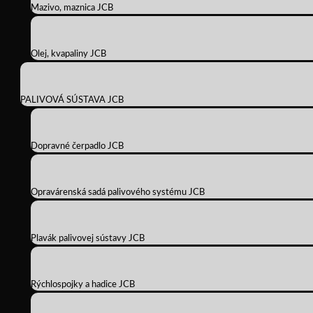
Mazivo, maznica JCB
Olej, kvapaliny JCB
PALIVOVÁ SÚSTAVA JCB
Dopravné čerpadlo JCB
Opravárenská sadá palivového systému JCB
Plavák palivovej sústavy JCB
Rýchlospojky a hadice JCB