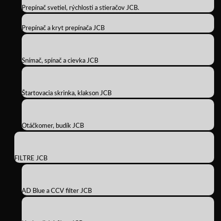
Prepínač svetiel, rýchlosti a stieračov JCB.
Prepínač a kryt prepínača JCB
Snímač, spínač a cievka JCB
Štartovacia skrinka, klakson JCB
Otáčkomer, budík JCB
FILTRE JCB
AD Blue a CCV filter JCB