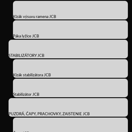
Klzák výsuvu ramena JCB
Páka lyžice JCB
STABILIZÁTORY JCB
Klzák stabilizátora JCB
Stabilizátor JCB
PUZDRÁ, ČAPY, PRACHOVKY, ZAISTENIE JCB