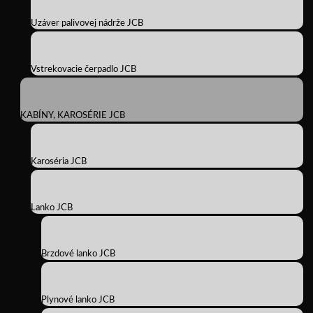
Uzáver palivovej nádrže JCB
Vstrekovacie čerpadlo JCB
KABÍNY, KAROSÉRIE JCB
Karoséria JCB
Lanko JCB
Brzdové lanko JCB
Plynové lanko JCB