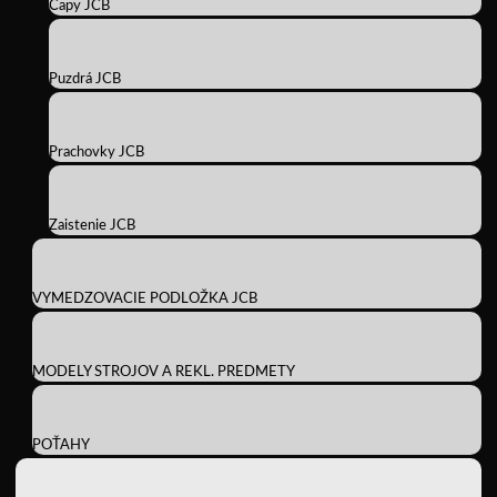
Čapy JCB
Puzdrá JCB
Prachovky JCB
Zaistenie JCB
VYMEDZOVACIE PODLOŽKA JCB
MODELY STROJOV A REKL. PREDMETY
POŤAHY