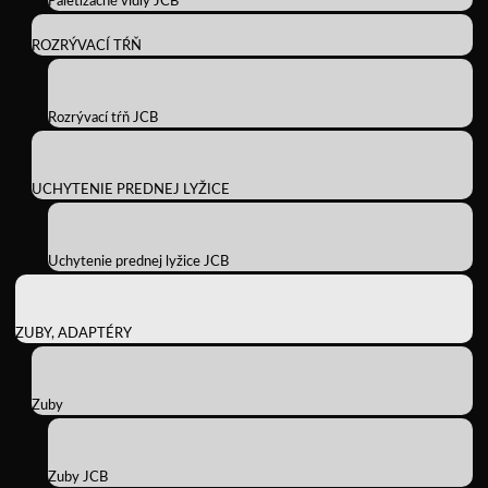
Paletizačné vidly JCB
ROZRÝVACÍ TŔŇ
Rozrývací tŕň JCB
UCHYTENIE PREDNEJ LYŽICE
Uchytenie prednej lyžice JCB
ZUBY, ADAPTÉRY
Zuby
Zuby JCB