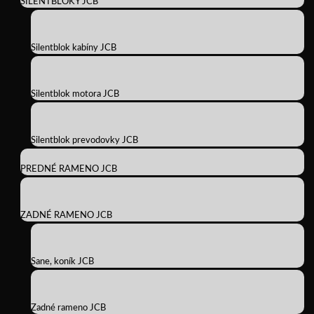
SILENTBLOKY JCB
Silentblok kabíny JCB
Silentblok motora JCB
Silentblok prevodovky JCB
PREDNÉ RAMENO JCB
ZADNÉ RAMENO JCB
Sane, koník JCB
Zadné rameno JCB