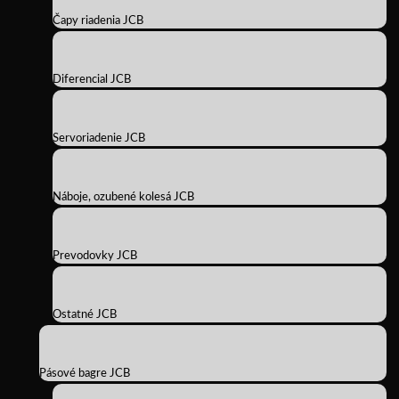
Čapy riadenia JCB
Diferencial JCB
Servoriadenie JCB
Náboje, ozubené kolesá JCB
Prevodovky JCB
Ostatné JCB
Pásové bagre JCB