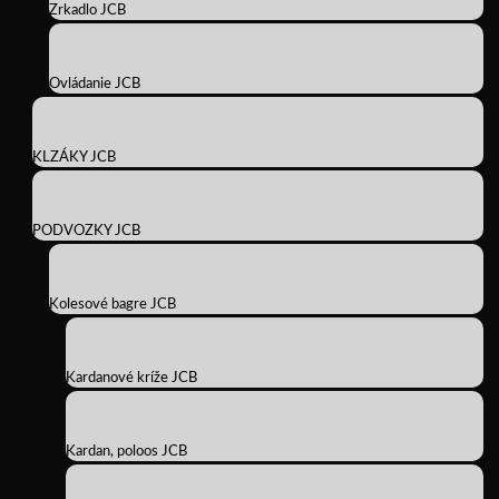
Zrkadlo JCB
Ovládanie JCB
KLZÁKY JCB
PODVOZKY JCB
Kolesové bagre JCB
Kardanové kríže JCB
Kardan, poloos JCB