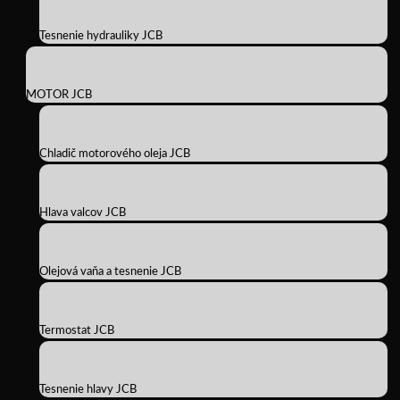
Tesnenie hydrauliky JCB
MOTOR JCB
Chladič motorového oleja JCB
Hlava valcov JCB
Olejová vaňa a tesnenie JCB
Termostat JCB
Tesnenie hlavy JCB