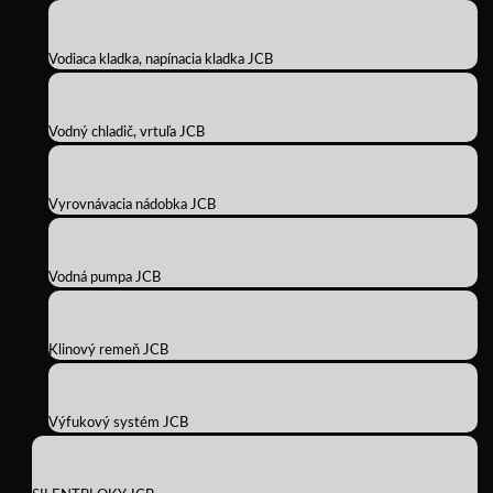
Vodiaca kladka, napínacia kladka JCB
Vodný chladič, vrtuľa JCB
Vyrovnávacia nádobka JCB
Vodná pumpa JCB
Klinový remeň JCB
Výfukový systém JCB