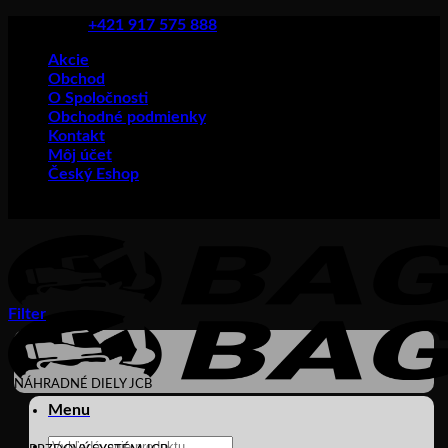
Skip
+421 917 575 888
to
Akcie
content
Obchod
O Spoločnosti
Obchodné podmienky
Kontakt
Môj účet
Český Eshop
Filter
NÁHRADNÉ DIELY JCB
Menu
Products