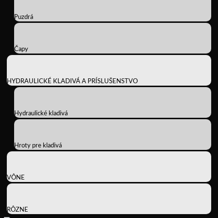
Puzdrá
Čapy
HYDRAULICKÉ KLADIVÁ A PRÍSLUŠENSTVO
Hydraulické kladivá
Hroty pre kladivá
VÔNE
RÔZNE