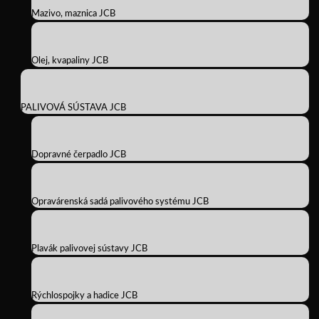
Mazivo, maznica JCB
Olej, kvapaliny JCB
PALIVOVÁ SÚSTAVA JCB
Dopravné čerpadlo JCB
Opravárenská sadá palivového systému JCB
Plavák palivovej sústavy JCB
Rýchlospojky a hadice JCB