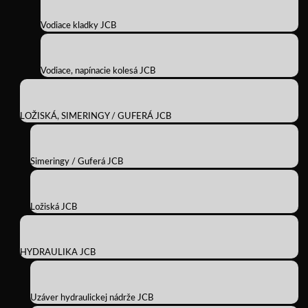
Vodiace kladky JCB
Vodiace, napínacie kolesá JCB
LOŽISKÁ, SIMERINGY / GUFERÁ JCB
Simeringy / Guferá JCB
Ložiská JCB
HYDRAULIKA JCB
Uzáver hydraulickej nádrže JCB