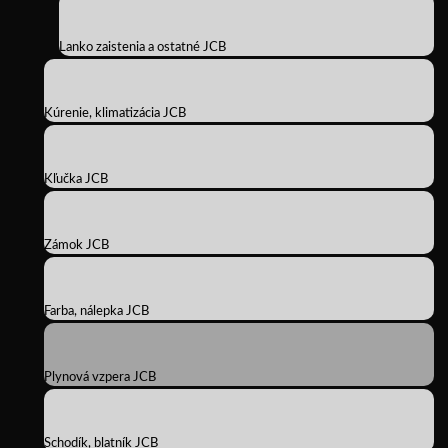
Lanko zaistenia a ostatné JCB
Kúrenie, klimatizácia JCB
Kľučka JCB
Zámok JCB
Farba, nálepka JCB
Plynová vzpera JCB
Schodík, blatník JCB