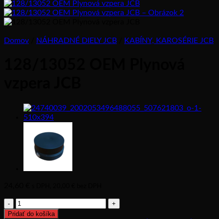
Domov
/
NÁHRADNÉ DIELY JCB
/
KABÍNY, KAROSÉRIE JCB
128/13052 OEM Plynová
vzpera JCB
24,60
€
s DPH,
20,00
€
bez DPH
množstvo
128/13052
Pridať do košíka