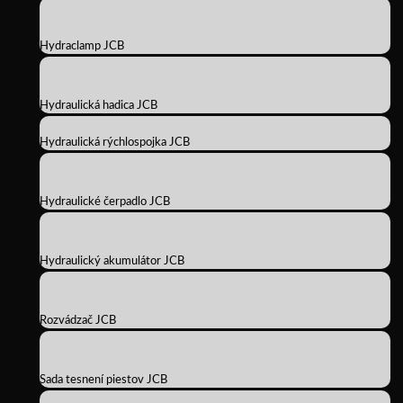
Hydraclamp JCB
Hydraulická hadica JCB
Hydraulická rýchlospojka JCB
Hydraulické čerpadlo JCB
Hydraulický akumulátor JCB
Rozvádzač JCB
Sada tesnení piestov JCB