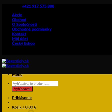
Skip
+421 917 575 888
to
Akcie
content
Obchod
O Spoločnosti
Obchodné podmienky
Kontakt
Môj účet
Český Eshop
Menu
Products
search
Vyhľadavať
Prihlásenie
Košík /
0,00
€