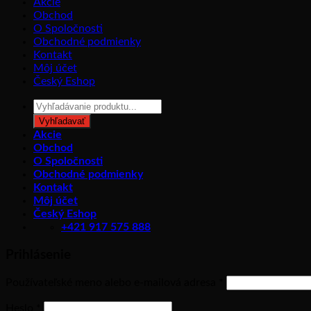
Akcie
Obchod
O Spoločnosti
Obchodné podmienky
Kontakt
Môj účet
Český Eshop
Products
search
Vyhľadavať
Akcie
Obchod
O Spoločnosti
Obchodné podmienky
Kontakt
Môj účet
Český Eshop
+421 917 575 888
Prihlásenie
Povinné
Používateľské meno alebo e-mailová adresa
*
Povinné
Heslo
*