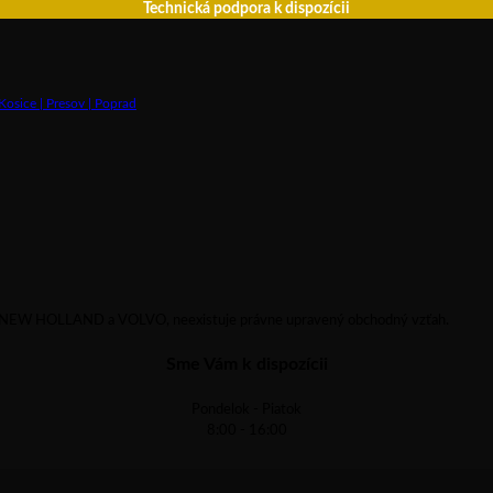
Technická podpora k dispozícii
E, NEW HOLLAND a VOLVO, neexistuje právne upravený obchodný vzťah.
Sme Vám k dispozícii
Pondelok - Piatok
8:00 - 16:00