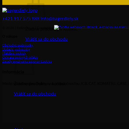
+421 917 575 888
info@bagerdiely.sk
© 2026 | Delins s.r.o. | Created by
Žiadne produkty v košíku.
O nákupe
Vrátiť sa do obchodu
Obchodné podmienky
Košík
Dodacie podmienky
Platobné metódy
Ochrana osobných údajov
Zásady používania súborov Cookies
Informácia
Žiadne produkty v košíku.
Medzi spoločnosťou Delins s.r.o. a spoločnosťou JCB, CAT, KOMATSU, CAS
Vrátiť sa do obchodu