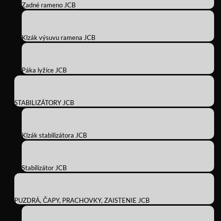
Zadné rameno JCB
Klzák výsuvu ramena JCB
Páka lyžice JCB
STABILIZÁTORY JCB
Klzák stabilizátora JCB
Stabilizátor JCB
PUZDRÁ, ČAPY, PRACHOVKY, ZAISTENIE JCB