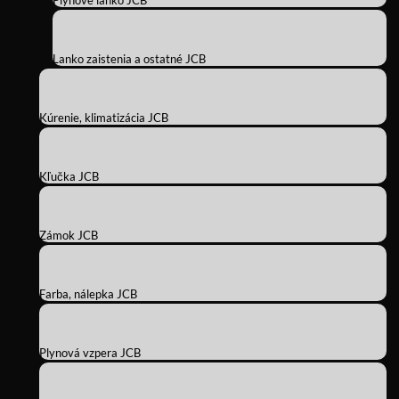
Plynové lanko JCB
Lanko zaistenia a ostatné JCB
Kúrenie, klimatizácia JCB
Kľučka JCB
Zámok JCB
Farba, nálepka JCB
Plynová vzpera JCB