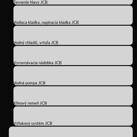
Tesnenie hlavy JCB
Vodiaca kladka, napínacia kladka JCB
Vodný chladič, vrtuľa JCB
Vyrovnávacia nádobka JCB
Vodná pumpa JCB
Klinový remeň JCB
Výfukový systém JCB