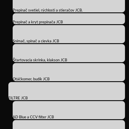
Prepínač svetiel, rýchlosti a stieračov JCB.
Prepínač a kryt prepínača JCB
Snímač, spínač a cievka JCB
Štartovacia skrinka, klakson JCB
Otáčkomer, budík JCB
FILTRE JCB
AD Blue a CCV filter JCB