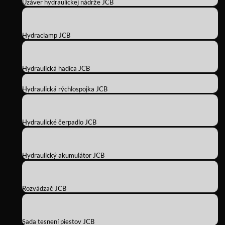
Uzáver hydraulickej nádrže JCB
Hydraclamp JCB
Hydraulická hadica JCB
Hydraulická rýchlospojka JCB
Hydraulické čerpadlo JCB
Hydraulický akumulátor JCB
Rozvádzač JCB
Sada tesnení piestov JCB