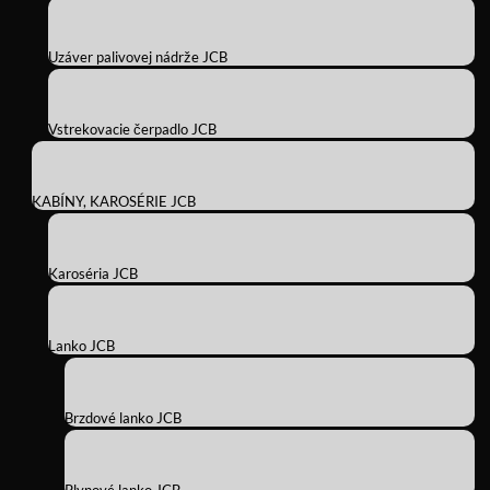
Uzáver palivovej nádrže JCB
Vstrekovacie čerpadlo JCB
KABÍNY, KAROSÉRIE JCB
Karoséria JCB
Lanko JCB
Brzdové lanko JCB