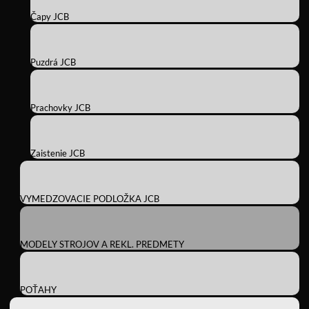
Čapy JCB
Puzdrá JCB
Prachovky JCB
Zaistenie JCB
VYMEDZOVACIE PODLOŽKA JCB
MODELY STROJOV A REKL. PREDMETY
POŤAHY