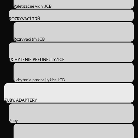
Paletizačné vidly JCB
ROZRÝVACÍ TŔŇ
Rozrývací tŕň JCB
UCHYTENIE PREDNEJ LYŽICE
Uchytenie prednej lyžice JCB
ZUBY, ADAPTÉRY
Zuby