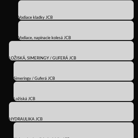
Vodiace kladky JCB
Vodiace, napínacie kolesá JCB
LOŽISKÁ, SIMERINGY / GUFERÁ JCB
Simeringy / Guferá JCB
Ložiská JCB
HYDRAULIKA JCB