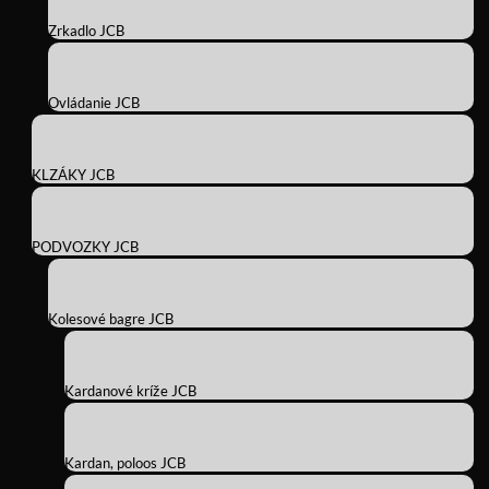
Zrkadlo JCB
Ovládanie JCB
KLZÁKY JCB
PODVOZKY JCB
Kolesové bagre JCB
Kardanové kríže JCB
Kardan, poloos JCB