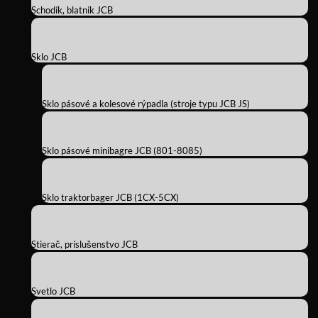
Schodík, blatník JCB
Sklo JCB
Sklo pásové a kolesové rýpadla (stroje typu JCB JS)
Sklo pásové minibagre JCB (801-8085)
Sklo traktorbager JCB (1CX-5CX)
Stierač, príslušenstvo JCB
Svetlo JCB