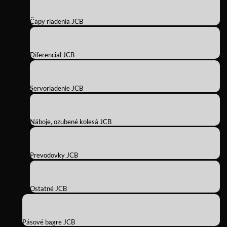
Čapy riadenia JCB
Diferencial JCB
Servoriadenie JCB
Náboje, ozubené kolesá JCB
Prevodovky JCB
Ostatné JCB
Pásové bagre JCB