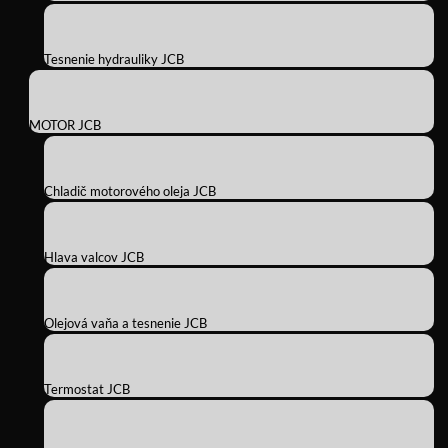
Tesnenie hydrauliky JCB
MOTOR JCB
Chladič motorového oleja JCB
Hlava valcov JCB
Olejová vaňa a tesnenie JCB
Termostat JCB