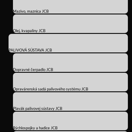
Mazivo, maznica JCB
Olej, kvapaliny JCB
PALIVOVÁ SÚSTAVA JCB
Dopravné čerpadlo JCB
Opravárenská sadá palivového systému JCB
Plavák palivovej sústavy JCB
Rýchlospojky a hadice JCB